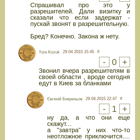
Спрашивал про это у
разрешителей. Дали визитку и
сказали что если задержат -
пускай звонят в разрешительную.
Бред? Конечно. Закона ж нету.
29.04.2015 15:45
#
Yura Kozuk
-
0
+
Звонил вчера разрешителям в
своей области , вроде сегодня
едут в Киев за бланками
29.04.2015 22:47
#
Євгеній Бекреньов
-
1
+
ну да, а что они еще
скажут...
а "завтра" у них что-то
неотложное приключится....