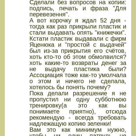
Сделали без вопросов на копии:
подпись, печать и фраза "Для
перевезення".
А вот корочку я ждал 52 дня -
тогда как раз прикрыли пластик и
стали выдавать опять "книжечки".
Кстати пластик выдавали с фирм
Яценюка и "простой с выдачей"
был из-за прикрытия его счётов,
хоть кто-то об этом обмолвился?
хоть какие-то возвраты денег за
не выдачу пластика были?
Ассоциация тоже как-то умолчала
о этом и ничего не сделала,
хотелось бы понять почему?
Пока делали разрешение я не
пропустил ни одну субботнюю
тренировку(а это как вы
понимаете приятно), отсюда
рекомендую - всегда требовать
надлежащую копию зеленки!
Вам это как минимум нужно,
чтобы ни один патруль не