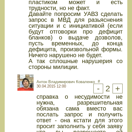
пластиком может и есть
трудности, но не факт.
Давайте попросим УАВЗ сделать
запрос в МВД для разьяснения
ситуации и с инициативой (если
будут отговорки про дефицит
бланков) о выдаче дозволов,
пусть временных, до конца
дефицита, произвольной формы.
Ничего нарушено не будет.
А так сплошные нарушерия со
стороны милиции.
#
Антон Владимирович Коваленко
30.04.2015 12:00
-
2
+
справка о несудимости не
нужна, разрешительная
обязана сама вместо вас
послать запрос и получить
ответ - она кстати для этого
просит заполнить у себя заяву
что вы разрешаете ей