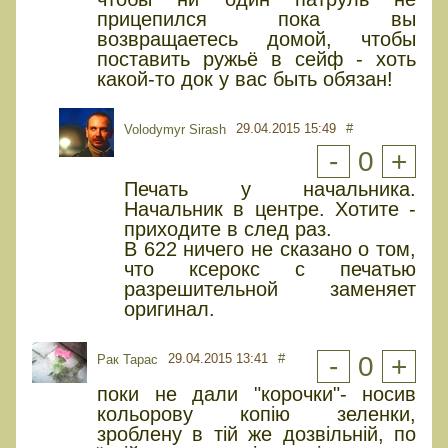
прицепился пока вы
возвращаетесь домой, чтобы
поставить ружьё в сейф - хоть
какой-то док у вас быть обязан!
29.04.2015 15:49
#
Volodymyr Sirash
-
0
+
Печать у начальника.
Начальник в центре. Хотите -
приходите в след раз.
В 622 ничего не сказано о том,
что ксерокс с печатью
разрешительной заменяет
оригинал.
29.04.2015 13:41
#
-
0
+
Рак Тарас
поки не дали "корочки"- носив
кольорову копію зеленки,
зроблену в тій же дозвільній, по