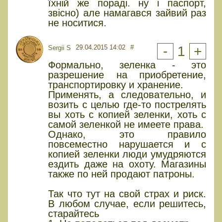
їхній же пораді. ну і паспорт,
звісно) але намагався зайвий раз
не носитися.
29.04.2015 14:02
#
-
1
+
Sergii S
Формально, зеленка - это
разрешение на приобретение,
транспортировку и хранение.
Применять, а следовательно, и
возить с целью где-то пострелять
вы хоть с копией зеленки, хоть с
самой зеленкой не имеете права.
Однако, это правило
повсеместно нарушается и с
копией зеленки люди умудряются
ездить даже на охоту. Магазины
также по ней продают патроны.
Так что тут на свой страх и риск.
В любом случае, если решитесь,
старайтесь