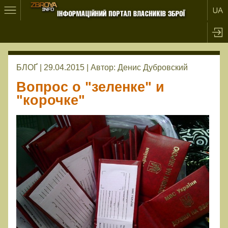
БЛОҐ | 29.04.2015 |
Автор:
Денис Дубровский
Вопрос о "зеленке" и
"корочке"