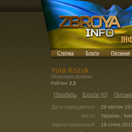
Стрічка
Блоґи
Питання
Yura Kozuk
(
Редагувати профіль
)
Рейтинг
2,3
Профіль
Блоґи (0)
Питанн
Дата народження
29 квітня 19
Місто
Україна , Киї
Зареєстрованний
19 січня 201