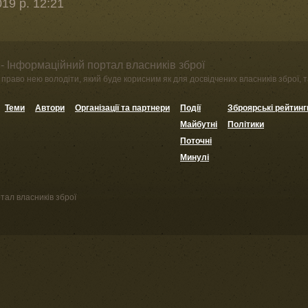
19 р. 12:21
- Інформаційний портал власників зброї
право нею володіти, який буде корисним як для досвідчених власників зброї, та
Теми
Автори
Організації та партнери
Події
Зброярські рейтинг
Майбутні
Політики
Поточні
Минулі
тал власників зброї