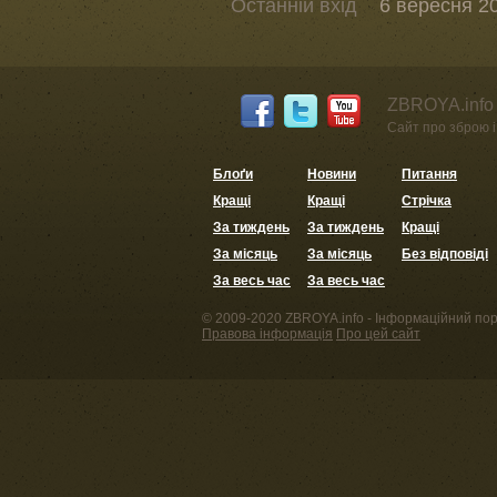
Останній вхід
6 вересня 20
ZBROYA.info 
Сайт про зброю і 
Блоґи
Новини
Питання
Кращі
Кращі
Стрічка
За тиждень
За тиждень
Кращі
За місяць
За місяць
Без відповіді
За весь час
За весь час
© 2009-2020 ZBROYA.info - Інформаційний пор
Правова інформація
Про цей сайт