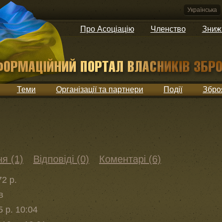
Українська
Про Асоціацію
Членство
Зниж
Теми
Організації та партнери
Події
Збро
я (1)
Відповіді (0)
Коментарі (6)
72 р.
в
5 р. 10:04