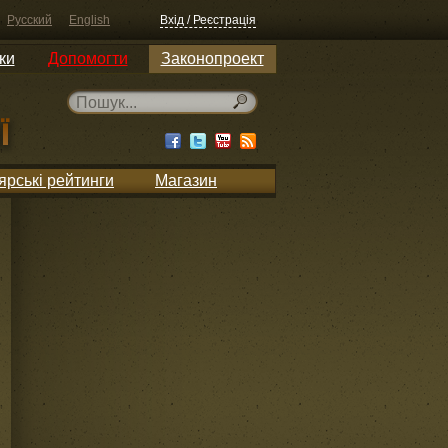
Русский
English
Вхід / Реєстрація
ки
Допомогти
Законопроект
ярські рейтинги
Магазин