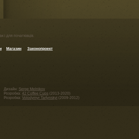
к і для початківців.
и
Магазин
Законопроект
Дизайн:
Serge Melnikov
Розробка:
42 Coffee Cups
(2013-2020)
Розробка:
Volodymyr Tartynskyi
(2009-2012)