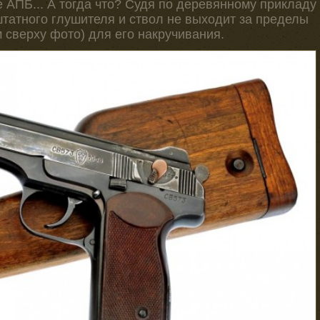
е АПБ... А тогда что? Судя по деревянному прикладу
штатного глушителя и ствол не выходит за пределы
м сверху фото) для его накручивания.