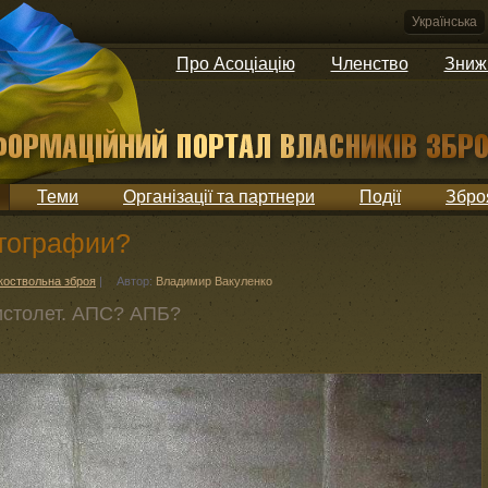
Українська
Про Асоціацію
Членство
Зниж
Теми
Організації та партнери
Події
Збро
отографии?
коствольна зброя
|
Автор:
Владимир Вакуленко
истолет. АПС? АПБ?