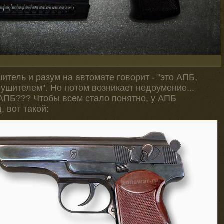
итель и разум на автомате говорит - "это АПБ,
лушителем". Но потом возникает недоумение...
АПБ??? Чтобы всем стало понятно, у АПБ
 вот такой: