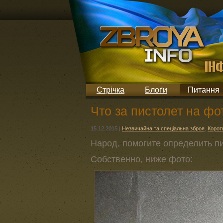
Стрічка
Блоґи
Питання
Что за пистолет на ф
15.12.2015
|
Незвичайна та спеціальна зброя
,
Корот
Народ, помогите определить п
Собственно, ниже фото: