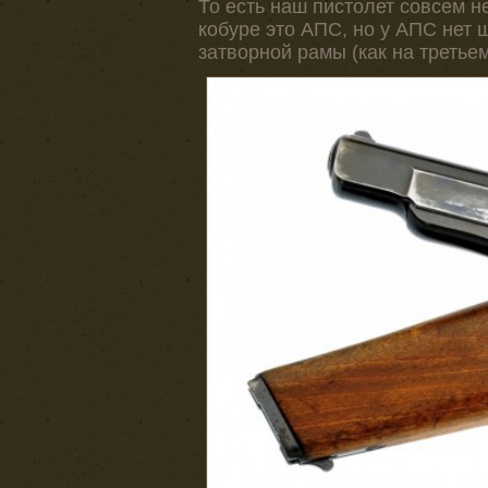
То есть наш пистолет совсем н
кобуре это АПС, но у АПС нет 
затворной рамы (как на третье