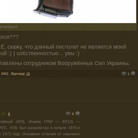
м-кобурой
ался???
 Ё, скажу, что данный пистолет не является моей
й :) ) собственностью... увы :)
тавлены сотрудником Вооружённых Сил Украины.
: 3482
,
Відповіді:
16
3
4
:35
#
есшумный (АПБ, Индекс ГРАУ — 6П13) —
АПС. АПБ был разработан в начале 1970-х
в 1972 году. Основные отличия от обычного