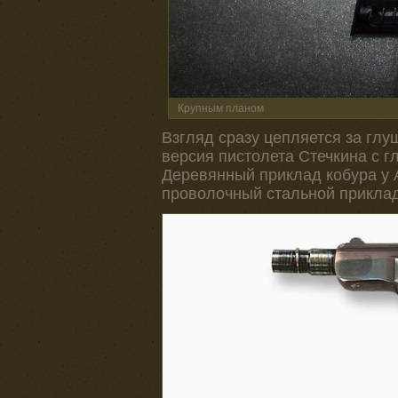
Крупным планом
Взгляд сразу цепляется за глуш
версия пистолета Стечкина с г
Деревянный приклад кобура у 
проволочный стальной приклад,