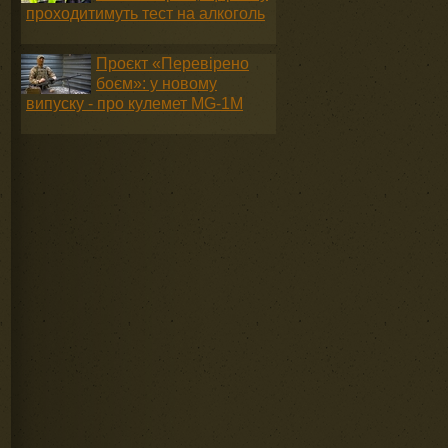
проходитимуть тест на алкоголь
Проєкт «Перевірено
боєм»: у новому
випуску - про кулемет MG-1М