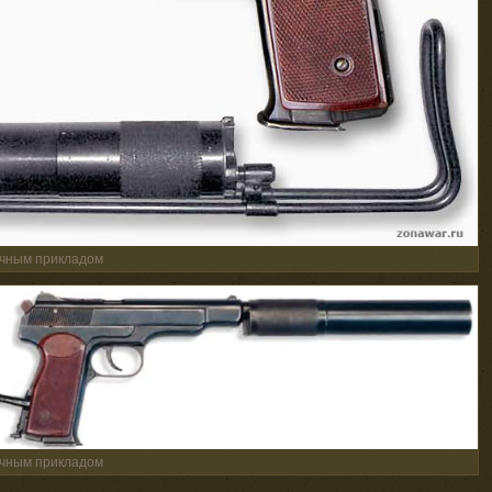
очным прикладом
очным прикладом