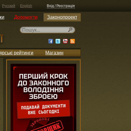
Русский
English
Вхід / Реєстрація
ки
Допомогти
Законопроект
ярські рейтинги
Магазин