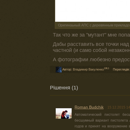
Оригинаьный АПС с деревянным прикладо
Так что же за "мутант" мне поп
Дабы расставить все точки над
частной (и само собой незаконно
А фотографии любезно предос
136,1
Автор:
Владимир Вакуленко
Переглядів
Рішення (1)
Roman Budchik
15.12.2015 14
Автоматический пистолет б
бесшумный вариант пистолета 
годов и принят на вооружение 