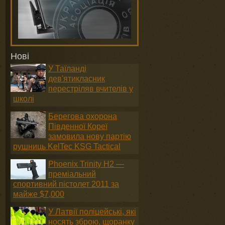
Нові
У Таїланді
дев'ятикласник
перестріляв вчителів у
школі
Берегова охорона
Південної Кореї
замовила нову партію
рушниць KelTec KSG Tactical
Phoenix Trinity H2 —
преміальний
спортивний пістолет 2011 за
майже $7,000
У Латвії поліцейські, які
носять зброю, щоранку