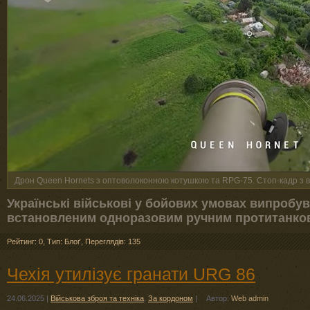
Дрон Queen Hornets з оптоволоконною котушкою та RPG-75. Стоп-кадр з в
Українські військові у бойових умовах випробу
встановленим одноразовим ручним протитанко
Рейтинг: 0
,
Тип: Блоґ
,
Переглядів: 135
Чехія утилізує гранати URG 86
24.06.2025
|
Військова зброя та техніка
,
За кордоном
|
Автор:
Web admin