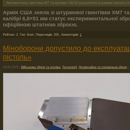
Автоматична гвинтівка М7 та кулемет M250 розроблені в рамках проєкту N
Армія США зняла зі штурмової гвинтівки XM7 та
калібрі 6,8×51 мм статус експериментальної збро
офіційною штатною зброєю.
Рейтинг: 2
,
Тип: Блоґ
,
Переглядів: 205
,
Коментарів:
1
Міноборони допустило до експлуата
пістоль»
29.05.2025
|
Військова зброя та техніка
,
Технології
,
Незвичайна та спеціальна зброя
|