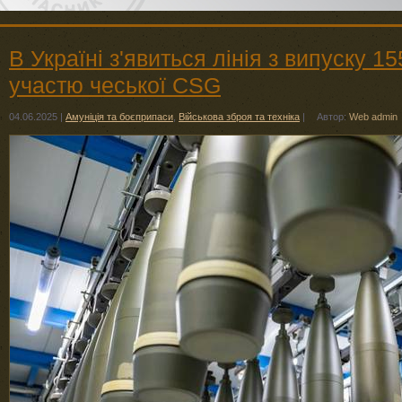
В Україні з'явиться лінія з випуску 1
участю чеської CSG
04.06.2025
|
Амуніція та боєприпаси
,
Військова зброя та техніка
|
Автор:
Web admin