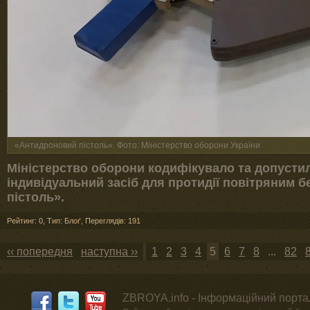
«Антидроновий пістоль». Фото: Міністерство оборони України
Міністерство оборони кодифікувало та допустил
індивідуальний засіб для протидії повітряним 
пістоль».
Рейтинг: 0
,
Тип: Блоґ
,
Переглядів: 191
‹‹ попередня
наступна ››
1
2
3
4
5
6
7
8
...
82
ZBROYA.info - Інформаційний портал