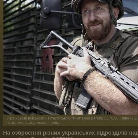
Український військовий з італійською гвинтівкою Beretta SC70/90. Липень 2
го окремого штурмового полку
На озброєння різних українських підрозділів на