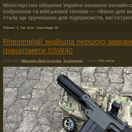
Міністерство оборони України оновило онлайн-с
озброєння та військової техніки — «Вікно для 
стала ще зручнішою для підприємств, які готуют
Рейтинг: 0
,
Тип: Блоґ
,
Переглядів: 58
Rheinmetall знайшла першого замовни
гранатомети SSW40
19.06.2025
|
Військова зброя та техніка
,
За кордоном
|
Автор:
Web admin