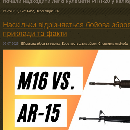
почали надходити легкі кулемети РПЛ-20 у калібр
Рейтинг: 1
,
Тип: Блоґ
,
Переглядів: 326
Наскільки відрізняється бойова зброя
приклади та факти
02.07.2025
|
Військова зброя та техніка
,
Короткоствольна зброя
,
Спортивна стрільба