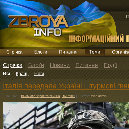
П
Стрічка
Блоґи
Питання
Теми
Організ
Стрічка
Блоґи
Новини
Питання
Події
Всі
Кращі
Нові
Італія передала Україні штурмові гви
16.07.2025
|
Військова зброя та техніка
,
Гвинтівки
|
Автор:
Web admin