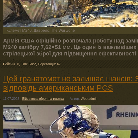
Кулемет M240. Джерело: The War Zone
Армія США офіційно розпочала роботу над замі
M240 калібру 7,62×51 мм. Це один із важливіших 
стрілецької зброї для підвищення ефективності 
Рейтинг: 0
,
Тип: Блоґ
,
Переглядів: 67
Цей гранатомет не залишає шансів: 
відповідь американським PGS
11.07.2025
|
Військова зброя та техніка
|
Автор:
Web admin