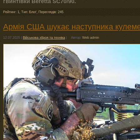
гвинтівки Beretta SC70/90.
Рейтинг: 1
,
Тип: Блоґ
,
Переглядів: 245
Армія США шукає наступника кулем
12.07.2025
|
Військова зброя та техніка
|
Автор:
Web admin