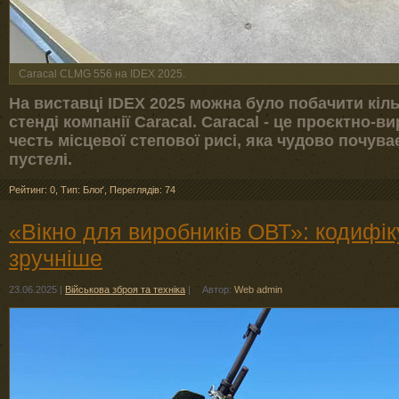
Caracal CLMG 556 на IDEX 2025.
На виставці IDEX 2025 можна було побачити кіль
стенді компанії Caracal. Caracal - це проєктно-
честь місцевої степової рисі, яка чудово почув
пустелі.
Рейтинг: 0
,
Тип: Блоґ
,
Переглядів: 74
«Вікно для виробників ОВТ»: кодифі
зручніше
23.06.2025
|
Військова зброя та техніка
|
Автор:
Web admin