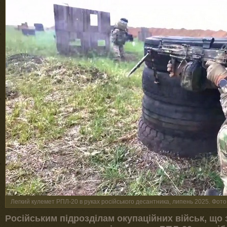
Легкий кулемет РПЛ-20 в руках російського десантника, липень 2025. Фото
Російським підрозділам окупаційних військ, що з