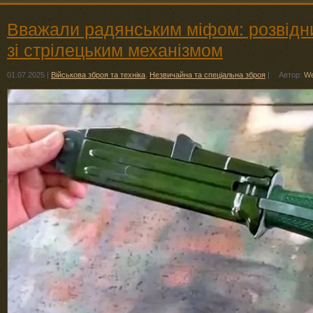
Вважали радянським міфом: розвідн
зі стрілецьким механізмом
01.07.2025
|
Військова зброя та техніка
,
Незвичайна та спеціальна зброя
|
Автор:
We