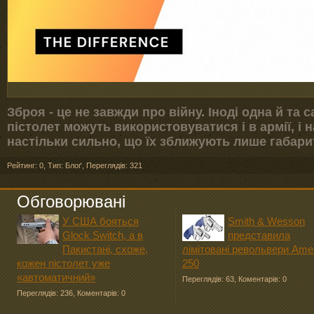
Зброя - це не завжди про війну. Іноді одна й та 
пістолет можуть використовуватися і в армії, і н
настільки сильно, що їх зближують лише габарит
Рейтинг: 0
,
Тип: Блоґ
,
Переглядів: 321
Обговорювані
У США бояться
Smith & Wesson
Glock Switch, а в
представила
Пакистані, схоже,
лімітовані револьвери Ame
кожен пістолет уже
250
«автоматичний»
Переглядів: 63
,
Коментарів: 0
Переглядів: 236
,
Коментарів: 0