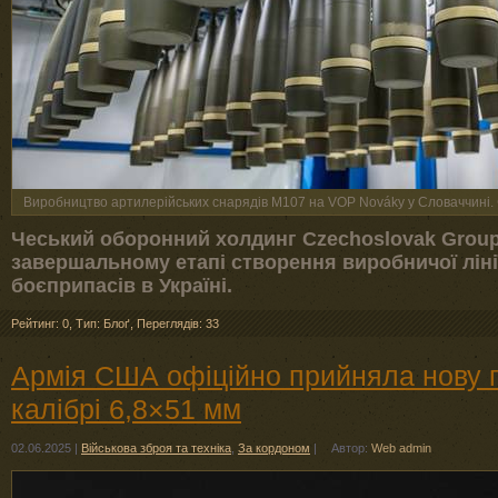
Виробництво артилерійських снарядів M107 на VOP Nováky у Словаччині. 
Чеський оборонний холдинг Czechoslovak Group
завершальному етапі створення виробничої ліні
боєприпасів в Україні.
Рейтинг: 0
,
Тип: Блоґ
,
Переглядів: 33
Армія США офіційно прийняла нову гв
калібрі 6,8×51 мм
02.06.2025
|
Військова зброя та техніка
,
За кордоном
|
Автор:
Web admin