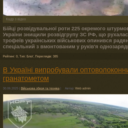
Кадр з відео
Бійці розвідувальної роти 225 окремого штурмо
України знищили розвідгрупу ЗС РФ, що рухала
трофеїв українських військових опинився радя
спеціальний з вмонтованим у руків'я однозаряд
Рейтинг: 0
,
Тип: Блоґ
,
Переглядів: 385
В Україні випробували оптоволоконн
гранатометом
30.06.2025
|
Військова зброя та техніка
|
Автор:
Web admin