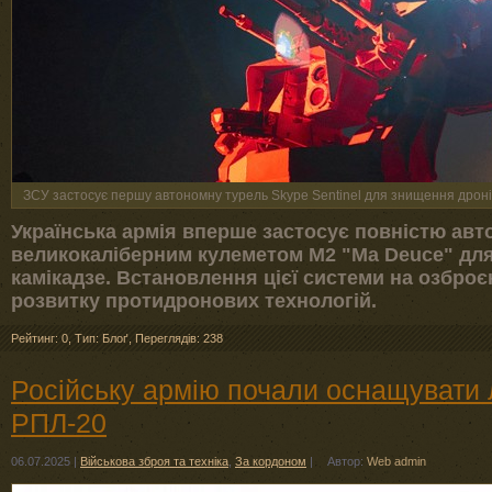
ЗСУ застосує першу автономну турель Skype Sentinel для знищення дронів
Українська армія вперше застосує повністю авто
великокаліберним кулеметом M2 "Ma Deuce" для
камікадзе. Встановлення цієї системи на озбро
розвитку протидронових технологій.
Рейтинг: 0
,
Тип: Блоґ
,
Переглядів: 238
Російську армію почали оснащувати
РПЛ-20
06.07.2025
|
Військова зброя та техніка
,
За кордоном
|
Автор:
Web admin