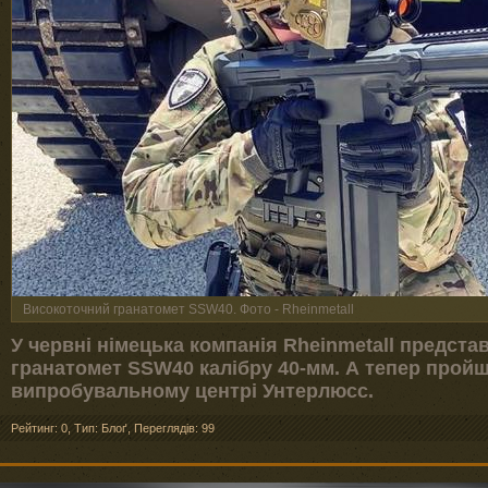
Високоточний гранатомет SSW40. Фото - Rheinmetall
У червні німецька компанія Rheinmetall предст
гранатомет SSW40 калібру 40-мм. А тепер пройш
випробувальному центрі Унтерлюсс.
Рейтинг: 0
,
Тип: Блоґ
,
Переглядів: 99