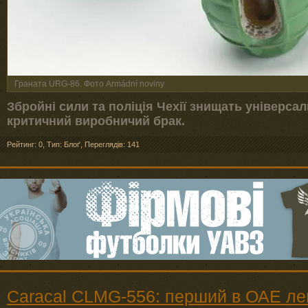
Граната URG-86. Фото Armádní noviny
Збройні сили та поліція Чехії знищать універсал
критичний виробничий брак.
Рейтинг: 0
,
Тип: Блоґ
,
Переглядів: 141
Caracal CLMG‑556: перший в ОАЕ лег