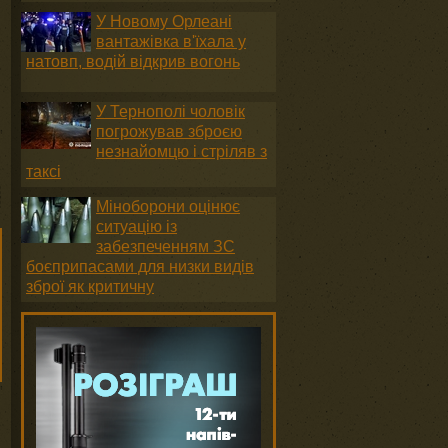
У Новому Орлеані
вантажівка в'їхала у
натовп, водій відкрив вогонь
У Тернополі чоловік
погрожував зброєю
незнайомцю і стріляв з
таксі
Міноборони оцінює
ситуацію із
забезпеченням ЗС
боєприпасами для низки видів
зброї як критичну