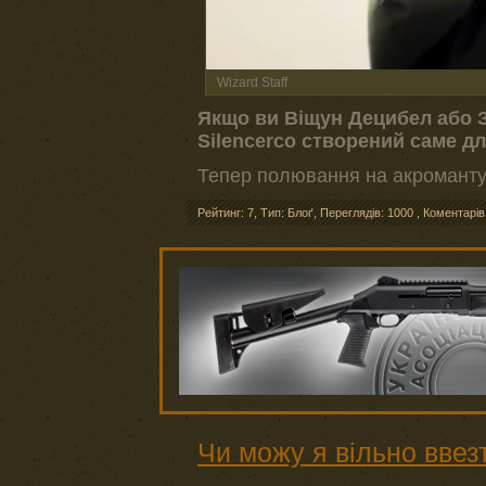
Wizard Staff
Якщо ви Віщун Децибел або За
Silencerco створений саме дл
Тепер полювання на акромантул
Рейтинг: 7
,
Тип: Блоґ
,
Переглядів: 1000
,
Коментарів
Чи можу я вільно ввез