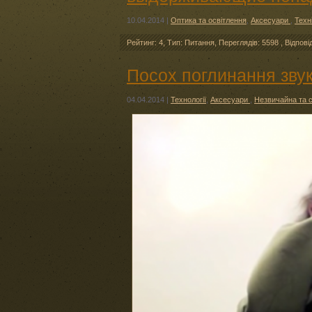
10.04.2014
|
Оптика та освітлення
,
Аксесуари
,
Техн
Рейтинг: 4
,
Тип: Питання
,
Переглядів: 5598
,
Відпові
Посох поглинання зву
04.04.2014
|
Технології
,
Аксесуари
,
Незвичайна та с