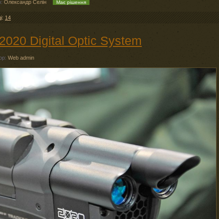
р:
Олександр Селін
Має рішення
ді:
14
020 Digital Optic System
ор:
Web admin