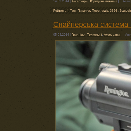
14.03.2014
|
Аксесуари
,
Юридичні питання
|
Авто
Рейтинг: 4
,
Тип: Питання
,
Переглядів: 3894
,
Відпові
Снайперська система 2
05.03.2014
|
Гвинтівки
,
Технології
,
Аксесуари
|
Авт