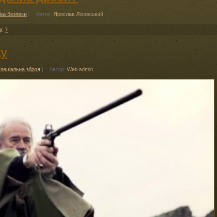
іка безпеки
|
Автор:
Ярослав Лісовський
ді:
7
ку
пеціальна зброя
|
Автор:
Web admin