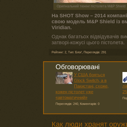
Оригінальний тюнінг пістолета M&P Shield
На SHOT Show – 2014 компанія
свою модель M&P Shield із в
Viridian.
Однак багатьох відвідувачів ви
затворі-кожусі цього пістолета.
Рейтинг: 2
,
Тип: Блоґ
,
Переглядів: 291
Обговорювані
У США бояться
Glock Switch, а в
Пакистані, схоже,
лі
кожен пістолет уже
25
«автоматичний»
Пер
Переглядів: 240
,
Коментарів: 0
Как люди хранят оруж