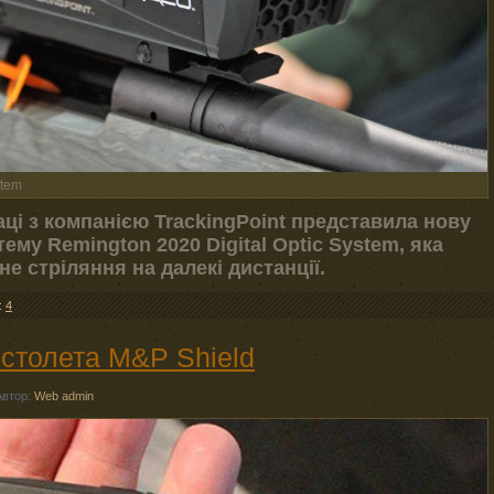
stem
ці з компанією TrackingPoint представила нову
ему Remington 2020 Digital Optic System, яка
е стріляння на далекі дистанції.
:
4
істолета M&P Shield
Автор:
Web admin