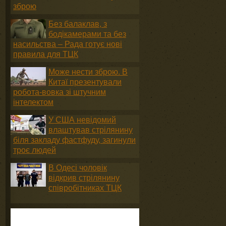
зброю
Без балаклав, з
бодікамерами та без
насильства – Рада готує нові
правила для ТЦК
Може нести зброю. В
Китаї презентували
робота-вовка зі штучним
інтелектом
У США невідомий
влаштував стрілянину
біля закладу фастфуду, загинули
троє людей
В Одесі чоловік
відкрив стрілянину
співробітниках ТЦК