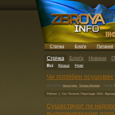
Стрічка
Блоґи
Питання
Стрічка
Блоґи
Новини
П
Всі
Кращі
Нові
Чи потрібен осушувач
16.04.2014
|
Аксесуари
,
Техніка безпеки
|
Автор:
Рейтинг: 1
,
Тип: Питання
,
Переглядів: 2044
,
Відпові
Существуют ли недоро
выдерживающие попа