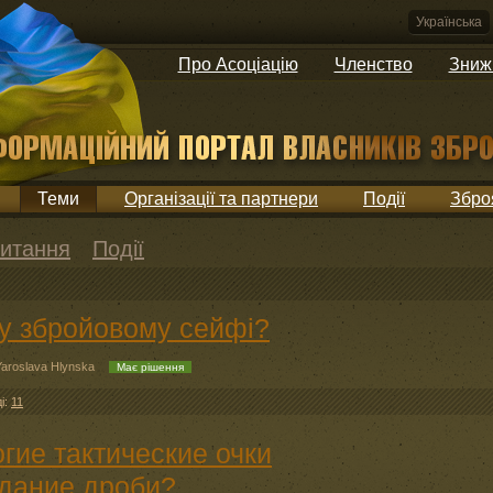
Українська
Про Асоціацію
Членство
Зниж
Теми
Організації та партнери
Події
Збро
итання
Події
 у збройовому сейфі?
Yaroslava Hlynska
Має рішення
ді:
11
гие тактические очки
дание дроби?