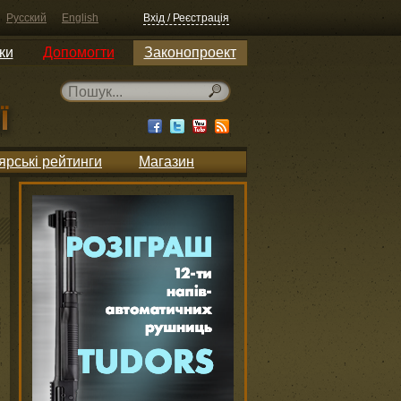
Русский
English
Вхід / Реєстрація
ки
Допомогти
Законопроект
ярські рейтинги
Магазин