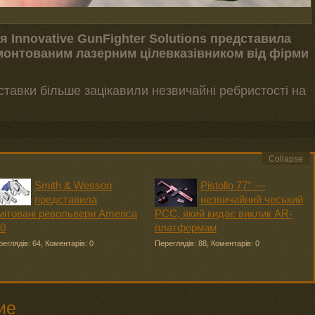
 Innovative GunFighter Solutions представила
монтованим лазерним цілевказівником від фірми
ставки більше зацікавили незвичайні ребристості на
Collapse
Smith & Wesson
Pistollo 77° —
представила
незвичайний чеський
мітовані револьвери America
PCC, який кидає виклик AR-
0
платформам
еглядів: 64
,
Коментарів: 0
Переглядів: 88
,
Коментарів: 0
ие