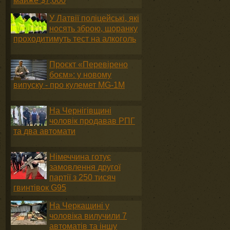
майже $7,000
У Латвії поліцейські, які
носять зброю, щоранку
проходитимуть тест на алкоголь
Проєкт «Перевірено
боєм»: у новому
випуску - про кулемет MG-1М
На Чернігівщині
чоловік продавав РПГ
та два автомати
Німеччина готує
замовлення другої
партії з 250 тисяч
гвинтівок G95
На Черкащині у
чоловіка вилучили 7
автоматів та іншу