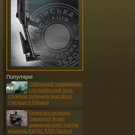
Популярні
Озброєний громадянин
і поліцейський поза
службою зупинили масового
стрільця в Айдахо
Берегова охорона
Південної Кореї
замовила нову партію
рушниць KelTec KSG Tactical