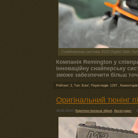
Снайперська система 2020 Digital Optic Sy
Компанія Remington у співпра
інноваційну снайперську сист
зможе забезпечити більш точн
Рейтинг: 2
,
Тип: Блоґ
,
Переглядів: 1297
,
Коментарів
Оригінальний тюнінг п
18.02.2014
|
Короткоствольна зброя
,
Аксесуари
|