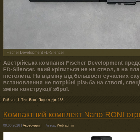
Fischer Development FD-Silencer
Австрійська компанія Fischer Development пре
FD-Silencer, який кріпиться не на ствол, а на пл
пістолета. На відміну від більшості сучасних са
встановлення не потрібні різьба на стволі, спец
зміни конструкції зброї.
Рейтинг: 1
,
Тип: Блоґ
,
Переглядів: 165
Компактний комплект Nano RONI отри
09.06.2026
|
Аксесуари
|
Автор:
Web admin