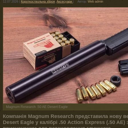
12.07.2026
|
Короткоствольна зброя
,
Аксесуари
|
Автор:
Web admin
Magnum Research .50 AE Desert Eagle
Компанія Magnum Research представила нову ве
Desert Eagle у калібрі .50 Action Express (.50 AE