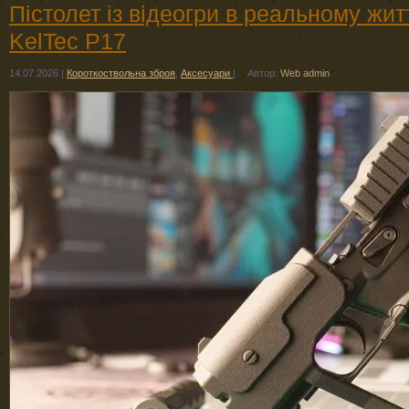
Пістолет із відеогри в реальному жит
KelTec P17
14.07.2026
|
Короткоствольна зброя
,
Аксесуари
|
Автор:
Web admin