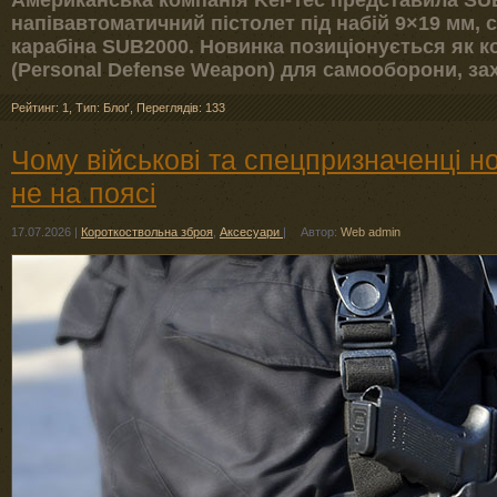
Американська компанія Kel-Tec представила S
напівавтоматичний пістолет під набій 9×19 мм, 
карабіна SUB2000. Новинка позиціонується як 
(Personal Defense Weapon) для самооборони, за
Рейтинг: 1
,
Тип: Блоґ
,
Переглядів: 133
Чому військові та спецпризначенці но
не на поясі
17.07.2026
|
Короткоствольна зброя
,
Аксесуари
|
Автор:
Web admin