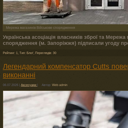
Мережа магазинів Військове спорядження
Українська асоціація власників зброї та Мережа
спорядження (м. Запоріжжя) підписали угоду пр
Рейтинг: 1
,
Тип: Блоґ
,
Переглядів: 30
Легендарний компенсатор Cutts пове
виконанні
06.07.2026
|
Аксесуари
|
Автор:
Web admin