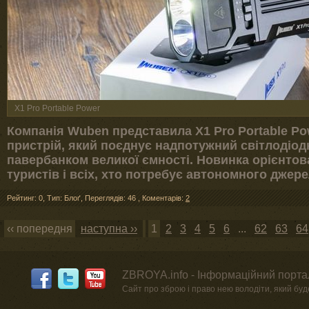
X1 Pro Portable Power
Компанія Wuben представила X1 Pro Portable P
пристрій, який поєднує надпотужний світлодіод
павербанком великої ємності. Новинка орієнтова
туристів і всіх, хто потребує автономного джерел
Рейтинг: 0
,
Тип: Блоґ
,
Переглядів: 46
,
Коментарів:
2
‹‹ попередня
наступна ››
1
2
3
4
5
6
...
62
63
64
ZBROYA.info - Інформаційний портал
Сайт про зброю і право нею володіти, який буде 