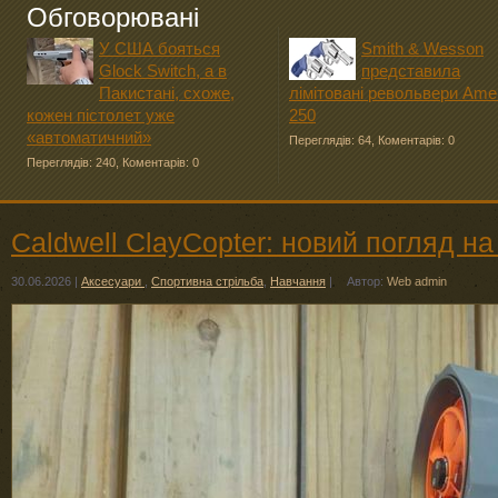
Обговорювані
У США бояться
Smith & Wesson
Glock Switch, а в
представила
Пакистані, схоже,
лімітовані револьвери Ame
кожен пістолет уже
250
«автоматичний»
Переглядів: 64
,
Коментарів: 0
Переглядів: 240
,
Коментарів: 0
Caldwell ClayCopter: новий погляд на
30.06.2026
|
Аксесуари
,
Спортивна стрільба
,
Навчання
|
Автор:
Web admin