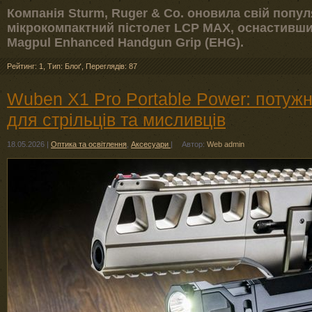
Компанія Sturm, Ruger & Co. оновила свій попу
мікрокомпактний пістолет LCP MAX, оснастивши
Magpul Enhanced Handgun Grip (EHG).
Рейтинг: 1
,
Тип: Блоґ
,
Переглядів: 87
Wuben X1 Pro Portable Power: потужн
для стрільців та мисливців
18.05.2026
|
Оптика та освітлення
,
Аксесуари
|
Автор:
Web admin