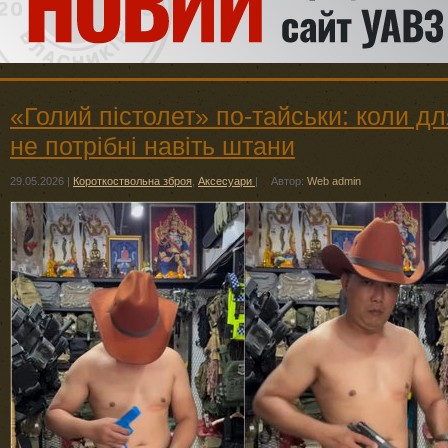
«Голий пістолет» по-тайськи: коли д
не потрібні навіть штани
29.05.2026
|
Короткоствольна зброя
,
Аксесуари
|
Автор:
Web admin