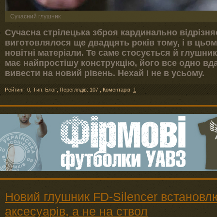
Сучасний глушник
Сучасна стрілецька зброя кардинально відрізня
виготовлялося ще двадцять років тому, і в цьому
новітні матеріали. Те саме стосується й глушник
має найпростішу конструкцію, його все одно вд
вивести на новий рівень. Нехай і не в усьому.
Рейтинг: 0
,
Тип: Блоґ
,
Переглядів: 107
,
Коментарів:
1
Новий глушник FD-Silencer встановл
аксесуарів, а не на ствол