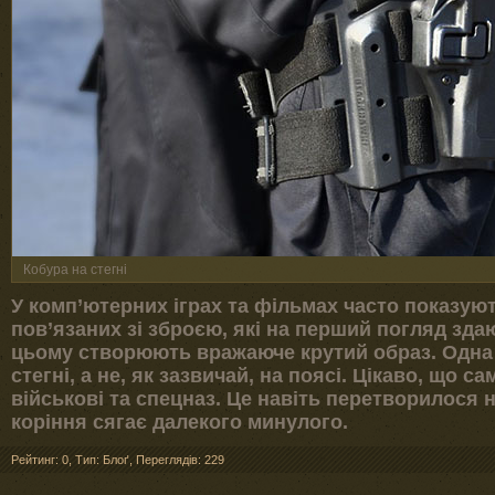
Кобура на стегні
У комп’ютерних іграх та фільмах часто показуют
пов’язаних зі зброєю, які на перший погляд зда
цьому створюють вражаюче крутий образ. Одна з
стегні, а не, як зазвичай, на поясі. Цікаво, що с
військові та спецназ. Це навіть перетворилося н
коріння сягає далекого минулого.
Рейтинг: 0
,
Тип: Блоґ
,
Переглядів: 229