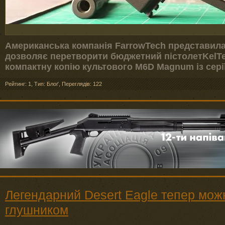
Американська компанія FarrowTech представила
дозволяє перетворити бюджетний пістолетKelTec
компактну копію культового M6D Magnum із серії
Рейтинг: 1
,
Тип: Блоґ
,
Переглядів: 122
Легендарний Desert Eagle тепер мож
глушником