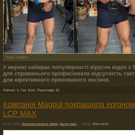
Кадр з відео
У мережі набирає популярності вірусне відео з 
для справжнього професіонала відсутність так
для ефективного прихованого носіння.
Рейтинг: 0
,
Тип: Блоґ
,
Переглядів: 82
Компанія Magpul покращила ергоном
LCP MAX
19.05.2026
|
Короткоствольна зброя
,
Аксесуари
|
Автор:
Web admin