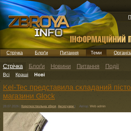
П
Стрічка
Блоґи
Питання
Теми
Організ
Стрічка
Блоґи
Новини
Питання
Події
Всі
Кращі
Нові
Kel-Tec представила складаний піст
магазини Glock
28.07.2026
|
Короткоствольна зброя
,
Аксесуари
|
Автор:
Web admin