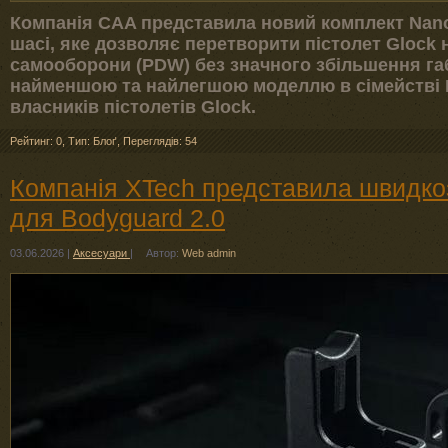
Компанія CAA представила новий комплект Nan
шасі, яке дозволяє перетворити пістолет Glock
самооборони (PDW) без значного збільшення га
найменшою та найлегшою моделлю в сімействі R
власників пістолетів Glock.
Рейтинг: 0
,
Тип: Блоґ
,
Переглядів: 54
Компанія XTech представила швидк
для Bodyguard 2.0
03.06.2026
|
Аксесуари
|
Автор:
Web admin