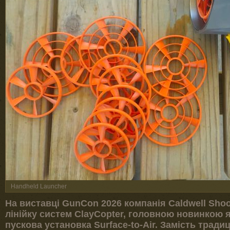
Handheld Launcher
На виставці GunCon 2026 компанія Caldwell Sho
лінійку систем ClayCopter, головною новинкою 
пускова установка Surface-to-Air. Замість тради