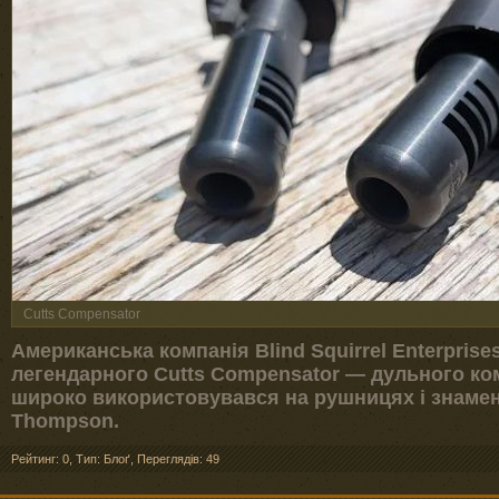
Cutts Compensator
Американська компанія Blind Squirrel Enterpris
легендарного Cutts Compensator — дульного ком
широко використовувався на рушницях і знамен
Thompson.
Рейтинг: 0
,
Тип: Блоґ
,
Переглядів: 49