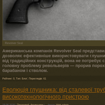
Revolver Seal
Американська компанія Revolver Seal представи
дозволяє ефективніше використовувати глушник
від традиційних конструкцій, вона не потребує 
головну проблему револьверів — прорив порохо
барабаном і стволом.
Рейтинг: 0
,
Тип: Блоґ
,
Переглядів: 61
Еволюція глушника: від сталевої тру
високотехнологічного пристрою
19.06.2026
|
Технології
,
Аксесуари
|
Автор:
Web admin