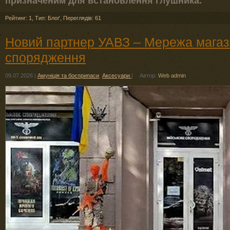
призначеним для встановлення глушника.
Рейтинг: 1
,
Тип: Блоґ
,
Переглядів: 61
Новий партнер УАВЗ – Мережа магази
спорядження
09.07.2026
|
Амуніція та боєприпаси
,
Аксесуари
|
Автор:
Web admin