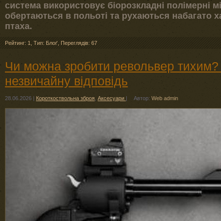
система використовує біорозкладні полімерні мі
обертаються в польоті та рухаються набагато ха
птаха.
Рейтинг: 1
,
Тип: Блоґ
,
Переглядів: 67
Чи можна зробити револьвер тихим? 
незвичайну відповідь
28.06.2026
|
Короткоствольна зброя
,
Аксесуари
|
Автор:
Web admin