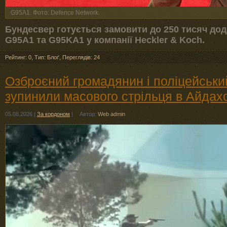
G95A1. Фото: Defence Network.
Бундесвер готується замовити до 250 тисяч до
G95A1 та G95KA1 у компанії Heckler & Koch.
Рейтинг: 0
,
Тип: Блоґ
,
Переглядів: 24
Озброєний громадянин і поліцейськ
зупинили масового стрільця в Айдах
05.08.2026
|
За кордоном
|
Автор:
Web admin