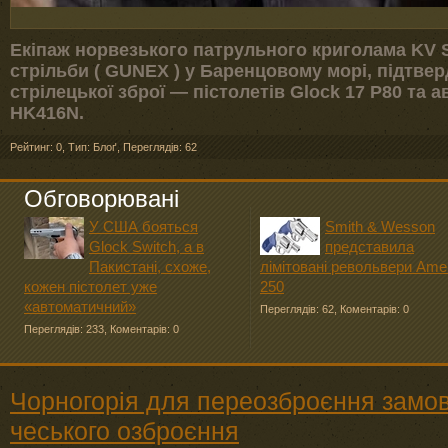
Екіпаж норвезького патрульного криголама KV S
стрільби ( GUNEX ) у Баренцовому морі, підтвер
стрілецької зброї — пістолетів Glock 17 P80 та 
HK416N.
Рейтинг: 0
,
Тип: Блоґ
,
Переглядів: 62
Обговорювані
У США бояться
Smith & Wesson
Glock Switch, а в
представила
Пакистані, схоже,
лімітовані револьвери Ame
кожен пістолет уже
250
«автоматичний»
Переглядів: 62
,
Коментарів: 0
Переглядів: 233
,
Коментарів: 0
Чорногорія для переозброєння замов
чеського озброєння