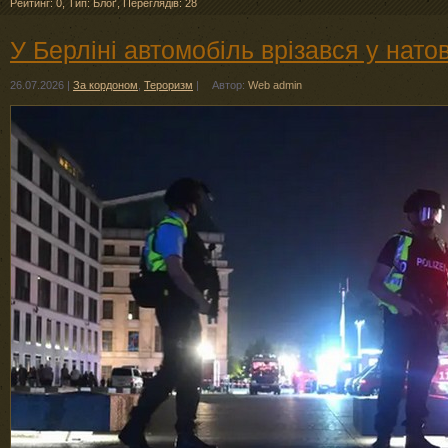
Рейтинг: 0
,
Тип: Блоґ
,
Переглядів: 28
У Берліні автомобіль врізався у нато
26.07.2026
|
За кордоном
,
Тероризм
|
Автор:
Web admin