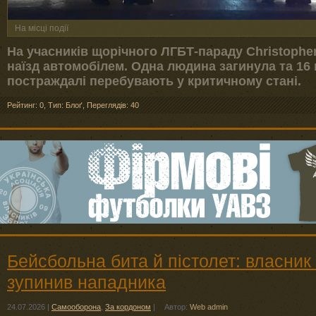
На місці події
На учасників щорічного ЛГБТ-параду Christopher 
наїзд автомобілем. Одна людина загинула та 16 
постраждалі перебувають у критичному стані.
Рейтинг: 0
,
Тип: Блоґ
,
Переглядів: 40
Бейсбольна бита й пістолет: власник
зупинив нападника
24.07.2026
|
Самооборона
,
За кордоном
|
Автор:
Web admin