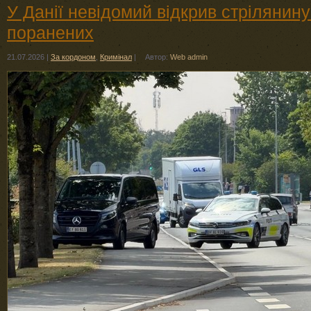
У Данії невідомий відкрив стрілянину 
поранених
21.07.2026
|
За кордоном
,
Кримінал
|
Автор:
Web admin