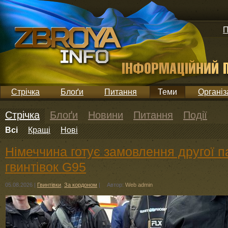
П
Стрічка
Блоґи
Питання
Теми
Організ
Стрічка
Блоґи
Новини
Питання
Події
Всі
Кращі
Нові
Німеччина готує замовлення другої па
гвинтівок G95
05.08.2026
|
Гвинтівки
,
За кордоном
|
Автор:
Web admin