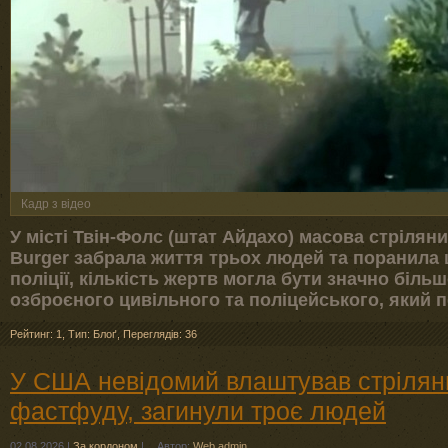
Кадр з відео
У місті Твін-Фолс (штат Айдахо) масова стріляни
Burger забрала життя трьох людей та поранила 
поліції, кількість жертв могла бути значно біль
озброєного цивільного та поліцейського, який 
Рейтинг: 1
,
Тип: Блоґ
,
Переглядів: 36
У США невідомий влаштував стрілян
фастфуду, загинули троє людей
02.08.2026
|
За кордоном
|
Автор:
Web admin