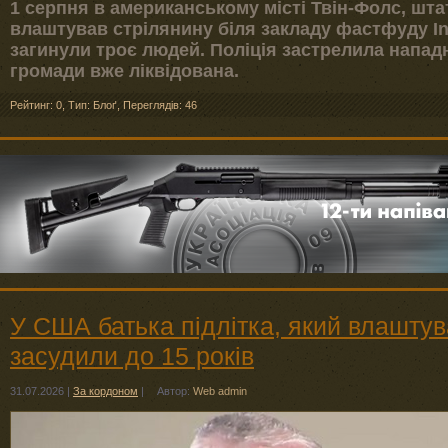
1 серпня в американському місті Твін-Фолс, шта
влаштував стрілянину біля закладу фастфуду In-
загинули троє людей. Поліція застрелила нападн
громади вже ліквідована.
Рейтинг: 0
,
Тип: Блоґ
,
Переглядів: 46
У США батька підлітка, який влаштув
засудили до 15 років
31.07.2026
|
За кордоном
|
Автор:
Web admin