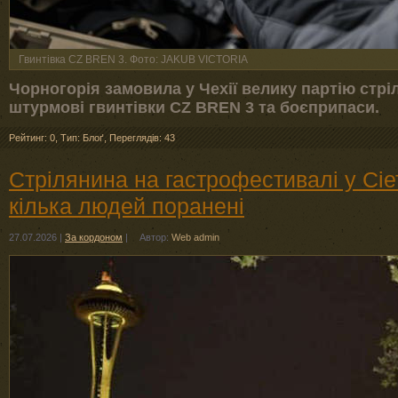
Гвинтівка CZ BREN 3. Фото: JAKUB VICTORIA
Чорногорія замовила у Чехії велику партію стріл
штурмові гвинтівки CZ BREN 3 та боєприпаси.
Рейтинг: 0
,
Тип: Блоґ
,
Переглядів: 43
Стрілянина на гастрофестивалі у Сіет
кілька людей поранені
27.07.2026
|
За кордоном
|
Автор:
Web admin