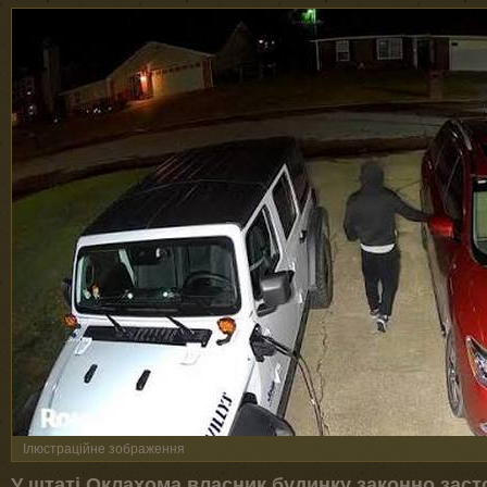
Ілюстраційне зображення
У штаті Оклахома власник будинку законно заст