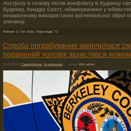
пострілу в голову після конфлікту в будинку св
будинку, Кендру Скотт, обвинувачено у вбивств
незаконному використанні вогнепальної зброї п
злочину.
Рейтинг: 0
,
Тип: Блоґ
,
Переглядів: 72
Спроба пограбування закінчилася с
поранений чоловік захистився ножем
17.07.2026
|
Самооборона
,
За кордоном
|
Автор:
Web admin