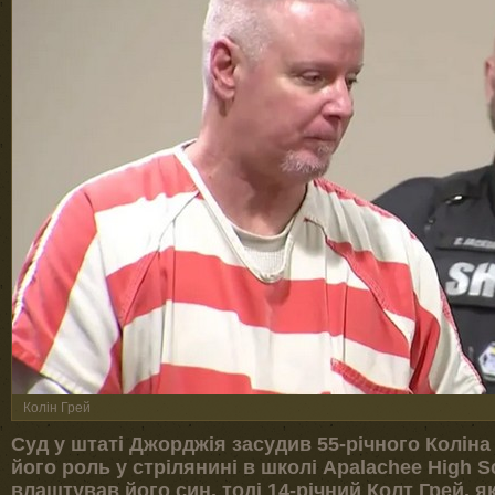
Колін Грей
Суд у штаті Джорджія засудив 55-річного Коліна 
його роль у стрілянині в школі Apalachee High S
влаштував його син, тоді 14-річний Колт Грей, 