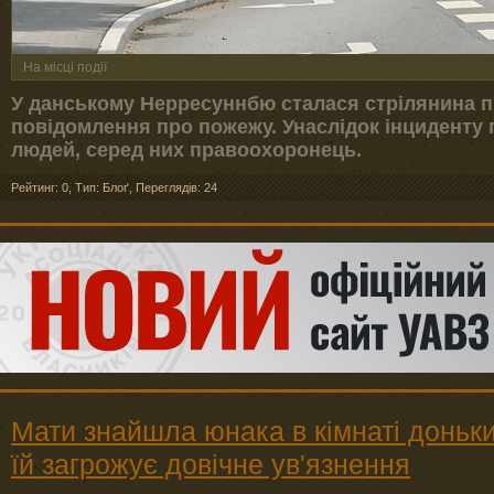
На місці події
У данському Нерресуннбю сталася стрілянина пі
повідомлення про пожежу. Унаслідок інциденту
людей, серед них правоохоронець.
Рейтинг: 0
,
Тип: Блоґ
,
Переглядів: 24
Мати знайшла юнака в кімнаті доньки
їй загрожує довічне ув'язнення