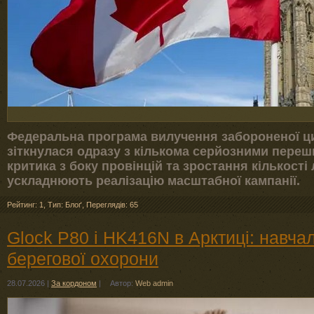
Федеральна програма вилучення забороненої цив
зіткнулася одразу з кількома серйозними переш
критика з боку провінцій та зростання кількості
ускладнюють реалізацію масштабної кампанії.
Рейтинг: 1
,
Тип: Блоґ
,
Переглядів: 65
Glock P80 і HK416N в Арктиці: навчал
берегової охорони
28.07.2026
|
За кордоном
|
Автор:
Web admin