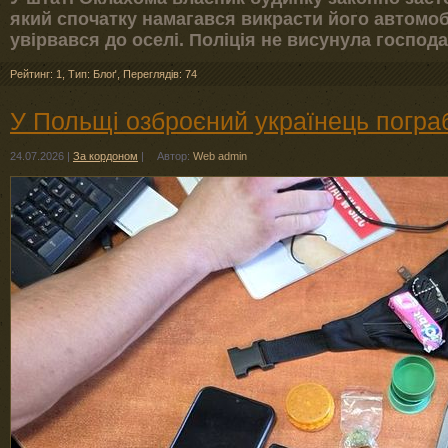
який спочатку намагався викрасти його автомоб
увірвався до оселі. Поліція не висунула госпо
Рейтинг: 1
,
Тип: Блоґ
,
Переглядів: 74
У Польщі озброєний українець погра
24.07.2026
|
За кордоном
|
Автор:
Web admin