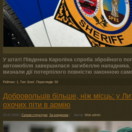
У штаті Південна Кароліна спроба збройного по
автомобіля завершилася загибеллю нападника. 
визнали дії потерпілого повністю законною са
Рейтинг: 1
,
Тип: Блоґ
,
Переглядів: 50
Добровольців більше, ніж місць: у Лит
охочих піти в армію
15.07.2026
|
Силові структури
,
За кордоном
|
Автор:
Web admin