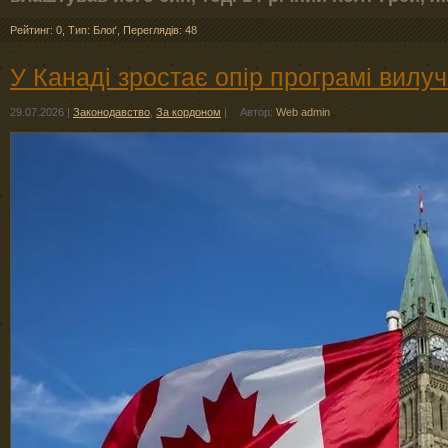
Рейтинг: 0
,
Тип: Блоґ
,
Переглядів: 48
У Канаді зростає опір програмі вилу
29.07.2026
|
Законодавство
,
За кордоном
|
Автор:
Web admin