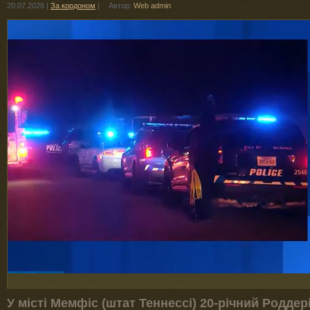
20.07.2026
|
За кордоном
|
Автор:
Web admin
У місті Мемфіс (штат Теннессі) 20-річний Роддер