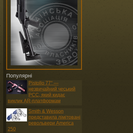
Популярні
Pistollo 77° —
незвичайний чеський
PCC, який кидає
виклик AR-платформам
Smith & Wesson
представила лімітовані
револьвери America
250