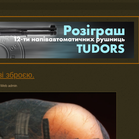
і зброєю.
:
Web admin