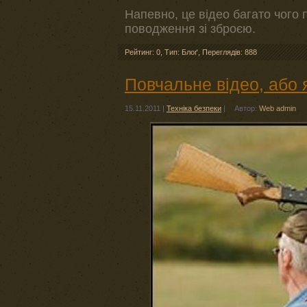
Напевно, це відео багато чого 
поводження зі зброєю.
Рейтинг: 0
,
Тип: Блоґ
,
Переглядів: 888
Повчальне відео, або 
15.11.2011
|
Техніка безпеки
|
Автор:
Web admin