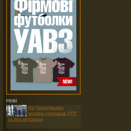
Нові
На Чернігівщині
чоловік продавав РПГ
та два автомати