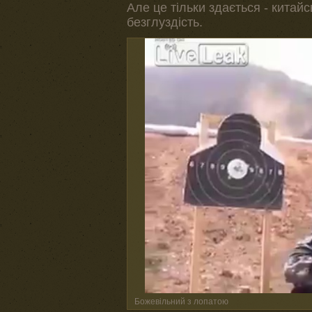
Але це тільки здається - китай
безглуздість.
Божевільний з лопатою