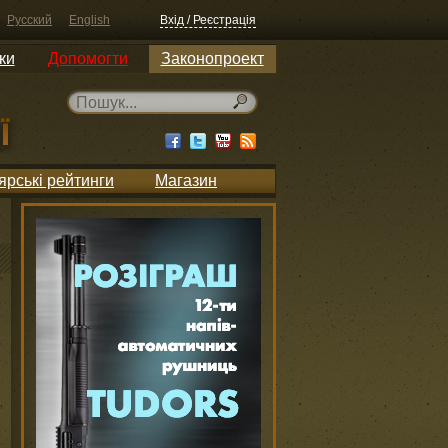
Русский
English
Вхід / Реєстрація
ки
Допомогти
Законопроект
ярські рейтинги
Магазин