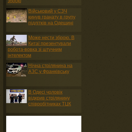
зброю
Військовий у СЗЧ
кинув гранату в групу
підлітків на Одещині
Може нести зброю. В
Китаї презентували
робота-вовка зі штучним
інтелектом
Нічна стрілянина на
АЗС у Франківську
В Одесі чоловік
відкрив стрілянину
співробітниках ТЦК