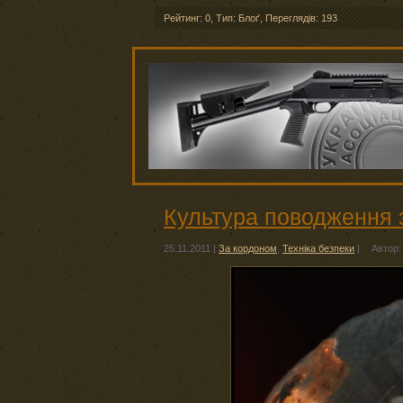
Рейтинг: 0
,
Тип: Блоґ
,
Переглядів: 193
Культура поводження з
25.11.2011
|
За кордоном
,
Техніка безпеки
|
Автор