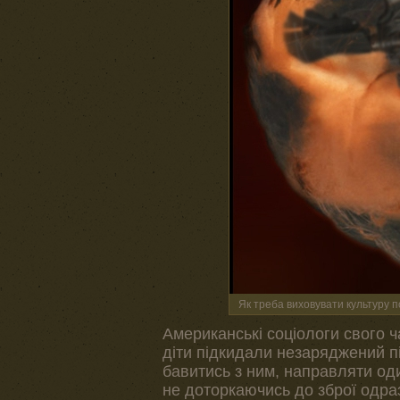
Як треба виховувати культуру п
Американські соціологи свого 
діти підкидали незаряджений пі
бавитись з ним, направляти оди
не доторкаючись до зброї одра