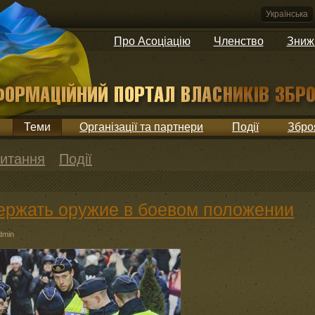
Українська
Про Асоціацію
Членство
Зниж
Теми
Організації та партнери
Події
Збро
итання
Події
ержать оружие в боевом положении
dmin