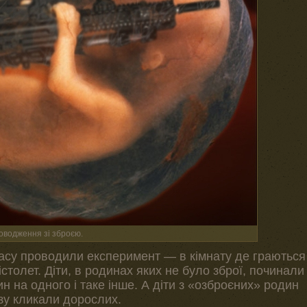
оводження зі зброєю.
часу проводили експеримент — в кімнату де граються
столет. Діти, в родинах яких не було зброї, починали
н на одного і таке інше. А діти з «озброєних» родин
зу кликали дорослих.