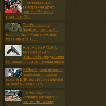
Німеччина готує
замовлення другої
партії з 250 тисяч
гвинтівок G95
Без балаклав, з
бодікамерами та без
насильства – Рада готує нові
правила для ТЦК
Rost Martin RM1F/T:
американський
пістолет із продуманою
ергономікою та доступною ціною
У Міноборони визнали
необхідність заміни
правил ВЛК, які створювалися в
умовах мирного часу
На Черкащині у
чоловіка вилучили 7
автоматів та іншу