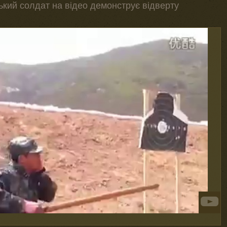
ський солдат на відео демонструє відверту