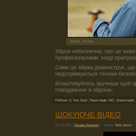
stupid_wb.jpg
Зброя небезпечна, про це знають
професіоналами, іноді припуск
Саме ця збірка демонструє, що
недотримуються техніки безпек
Влаштовуйтесь зручніше щоб зр
поводження зі зброєю:
Рейтинг: 0
,
Тип: Блоґ
,
Переглядів: 943
,
Коментарів:
ШОКУЮЧЕ ВІДЕО
05.10.2011
|
Техніка безпеки
|
Автор:
Web admin