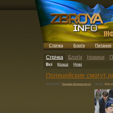
Стрічка
Блоґи
Питання
Стрічка
Блоґи
Новини
П
Всі
Кращі
Нові
Полицейские смогут д
28.03.2012
|
Техника безопасности
|
Автор:
Web a