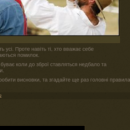
 усі. Проте навіть ті, хто вважає себе
аються помилок.
 буває коли до зброї ставляться недбало та
и.
обити висновки, та згадайте ще раз головні правил
2