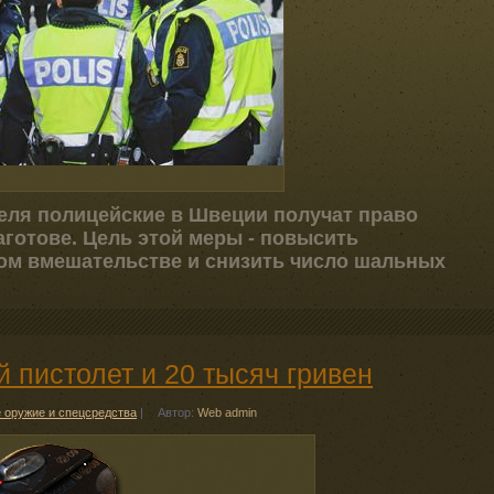
реля полицейские в Швеции получат право
готове. Цель этой меры - повысить
ом вмешательстве и снизить число шальных
 пистолет и 20 тысяч гривен
 оружие и спецсредства
|
Автор:
Web admin