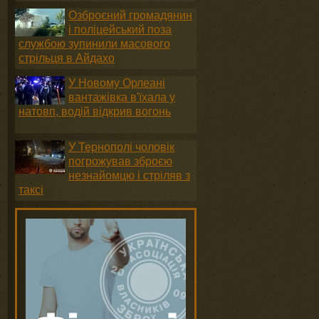
Озброєний громадянин
і поліцейський поза
службою зупинили масового
стрільця в Айдахо
У Новому Орлеані
вантажівка в'їхала у
натовп, водій відкрив вогонь
У Тернополі чоловік
погрожував зброєю
незнайомцю і стріляв з
таксі