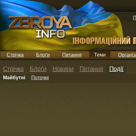
П
Стрічка
Блоґи
Питання
Теми
Організ
Стрічка
Блоґи
Новини
Питання
Події
Майбутні
Поточні