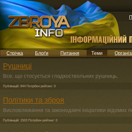
П
Стрічка
Блоґи
Питання
Теми
Організ
Рушниці
Все, що стосується гладкоствольних рушниць.
Публікацій: 844
Потрібен рейтинг: 0
Політики та зброя
Висловлювання та законодавчі ініціативи відомих п
Публікацій: 1503
Потрібен рейтинг: 0