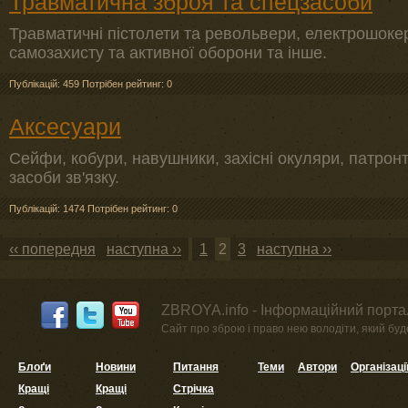
Травматична зброя та спецзасоби
Травматичні пістолети та револьвери, електрошокер
самозахисту та активної оборони та інше.
Публікацій: 459
Потрібен рейтинг: 0
Аксесуари
Сейфи, кобури, навушники, захісні окуляри, патронт
засоби зв'язку.
Публікацій: 1474
Потрібен рейтинг: 0
‹‹ попередня
наступна ››
1
2
3
наступна ››
ZBROYA.info - Інформаційний портал
Сайт про зброю і право нею володіти, який буде 
Блоґи
Новини
Питання
Теми
Автори
Організаці
Кращі
Кращі
Стрічка