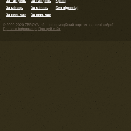
За тиждень
За тиждень
Кращі
За місяць
За місяць
Без відповіді
За весь час
За весь час
© 2009-2020 ZBROYA.info - Інформаційний портал власників зброї
Правова інформація
Про цей сайт