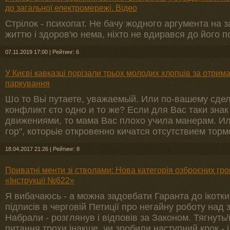
до загальної електромережі. Відео
Стрілок - психопат. Не бачу жодного аргумента на з
життю і здоров'ю нема, ніхто не вдирався до його п
07.11.2019 17:00
|
Рейтинг: 6
У Києві кавказці порізали трьох молодих хлопців за отри
паркування
Шо то Вьі путаете, уважаемьій. Или по-вашему сде
конфликт єто одно и то же? Если для Вас таки зна
движениями, то мама Вас плохо учила манерам. Или
гор", которьіе откровенно кичатся отсутствием торм
18.04.2017 21:26
|
Рейтинг: 8
Приватні менти зі стволами: Нова категорія озброєних гро
«Інструкції №622»
Я вибачаюсь - а можна задовбати Гаранта до ікотк
підписів в черговій Петиції про негайну роботу на
Набрали - розглянув і відповів за Законом. Тягну
питання трохи інакше, чи зробили наступний крок - і 