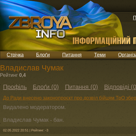
П
Стрічка
Блоґи
Питання
Теми
Організ
Владислав Чумак
Рейтинг
0,4
Профіль
Блоґи (0)
Питання (0)
Відповіді (0
До Ради внесено законопроєкт про дозвіл бійцям ТрО збе
Видалено модератором.
Владислав Чумак - бан.
02.05.2022 20:51
|
Рейтинг: -3