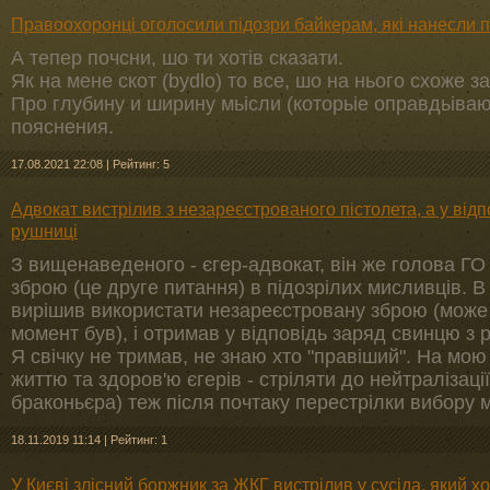
Правоохоронці оголосили підозри байкерам, які нанесли п
А тепер почсни, шо ти хотів сказати.
Як на мене скот (bydlo) то все, шо на нього схоже з
Про глубину и ширину мьісли (которьіе оправдьів
пояснения.
17.08.2021 22:08
|
Рейтинг: 5
Адвокат вистрілив з незареєстрованого пістолета, а у від
рушниці
З вищенаведеного - єгер-адвокат, він же голова ГО 
зброю (це друге питання) в підозрілих мисливців. В
вирішив використати незареєстровану зброю (може 
момент був), і отримав у відповідь заряд свинцю з 
Я свічку не тримав, не знаю хто "правіший". На мою
життю та здоров'ю єгерів - стріляти до нейтралізаці
браконьєра) теж після почтаку перестрілки вибору м
18.11.2019 11:14
|
Рейтинг: 1
У Києві злісний боржник за ЖКГ вистрілив у сусіда, який 