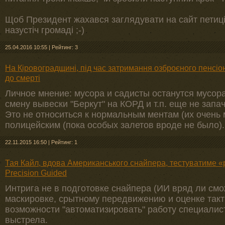
Щоб Президент жахався заглядувати на сайт петиці
назустіч громаді ;-)
25.04.2016 10:55
|
Рейтинг: 3
На Кіровоградщині, під час затримання озброєного пенсіо
до смерті
Личное мнение: мусора и садисты останутся мусора
смену вывески "Беркут" на КОРД и т.п. еще не зап
Это не относиться к нормальным ментам (их очень
полицейским (пока особых залетов вроде не было).
22.11.2015 16:50
|
Рейтинг: 1
Тая Кайл, вдова Американського снайпера, тестуватиме 
Precision Guided
Интрига не в подготовке снайпера (ИИ вряд ли см
маскировке, срытному передвижению и оценке такти
возможности "автоматизировать" работу специалис
выстрела.