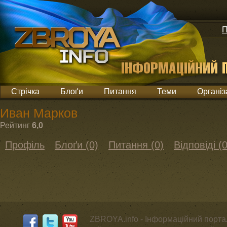
П
Стрічка
Блоґи
Питання
Теми
Організ
Иван Марков
Рейтинг
6,0
Профіль
Блоґи (0)
Питання (0)
Відповіді (0
ZBROYA.info - Інформаційний портал