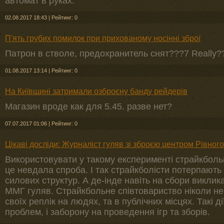
автомат в руках.
02.08.2017 18:43
|
Рейтинг: 0
П'ять грубих помилок при прихованому носінні зброї
Патрон в стволе, предохранитель снят???7 Really?
01.08.2017 13:14
|
Рейтинг: 0
На Київщині затримали озброєну банду рейдерів
Магазин вроде как для 5.45. разве нет?
07.07.2017 01:06
|
Рейтинг: 0
Цікаві досліди: Журналіст гуляв зі зброєю центром Рівного
Використовувати у такому експерименті страйкболь
це невдала спроба. І так страйкболісти потерпають 
силових структур. А де-інде навіть на сбори виклик
ММГ гуляв. Страйкбольне співтовариство ніколи н
своїх реплік на людях, та в публічних місцях. Такі 
проблем, і заборону на проведення ігр та зборів.