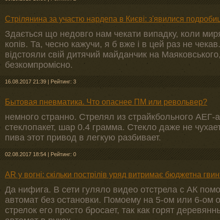
Стрілянина за участю нардепа в Києві: з'явилися подробиц
Здається що недовго нам чекати випадку, коли миря
копів. Та, чесно кажучи, я б вже і в цей раз не чекав
відстояли свій дитячий майданчик на Маяковського, 
безкомпромісно.
16.08.2017 21:39
|
Рейтинг: 3
Бытовая пневматика. Что опаснее ПМ или револьвер?
немного странно. Стрелял из страйкбольного АЕГ-а
стеклопакет, шар 0.4 грамма. Стекло даже не чухае
пива этот привод в легкую разбивает.
02.08.2017 18:54
|
Рейтинг: 0
AR у вогні: скільки пострілів уряд витримає бюджетна гвин
Да нифига. В сети гуляло видео отстрела с АК пом
автомат без остановки. Помоему на 5-ом или 6-ом о
стрелок его просто бросает, так как горят деревян