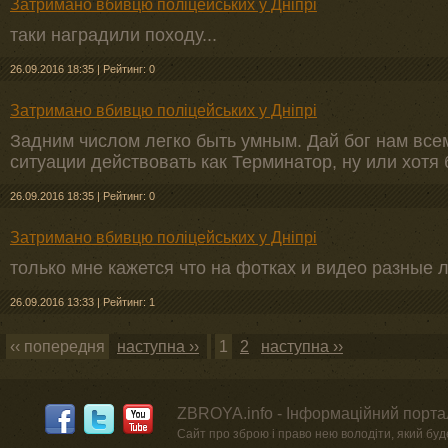
Затримано вбивцю поліцейських у Дніпрі
таки наградили походу...
26.09.2016 18:35
|
Рейтинг: 0
Затримано вбивцю поліцейських у Дніпрі
Задним числом легко быть умным. Дай бог нам все
ситуации действовать как Терминатор, ну или хотя 
26.09.2016 18:35
|
Рейтинг: 0
Затримано вбивцю поліцейських у Дніпрі
только мне кажется что на фотках и видео разные
26.09.2016 13:33
|
Рейтинг: 1
‹‹ попередня
наступна ››
1
2
наступна ››
ZBROYA.info - Інформаційний портал
Сайт про зброю і право нею володіти, який буде 