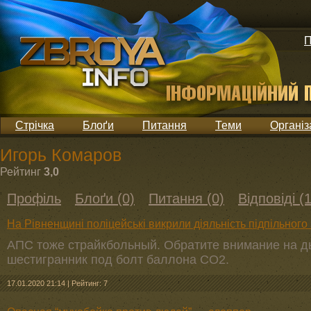
П
Стрічка
Блоґи
Питання
Теми
Організ
Игорь Комаров
Рейтинг
3,0
Профіль
Блоґи (0)
Питання (0)
Відповіді (1
На Рівненщині поліцейські викрили діяльність підпільного
АПС тоже страйкбольный. Обратите внимание на ды
шестигранник под болт баллона СО2.
17.01.2020 21:14
|
Рейтинг: 7