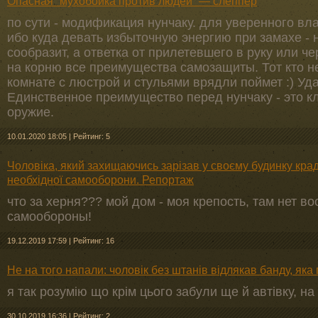
Опасная “мухобойка против людей” — слеппер
по сути - модификация нунчаку. для уверенного вл
ибо куда девать избыточную энергию при замахе -
сообразит, а ответка от прилетевшего в руку или ч
на корню все преимущества самозащиты. Тот кто не
комнате с люстрой и стульями врядли поймет :) Уда
Единственное преимущество перед нунчаку - это 
оружие.
10.01.2020 18:05
|
Рейтинг: 5
Чоловіка, який захищаючись зарізав у своєму будинку кр
необхідної самооборони. Репортаж
что за херня??? мой дом - моя крепость, там нет 
самообороны!
19.12.2019 17:59
|
Рейтинг: 16
Не на того напали: чоловік без штанів відлякав банду, яка
я так розумію що крім цього забули ще й автівку, на 
30.10.2019 16:36
|
Рейтинг: 2