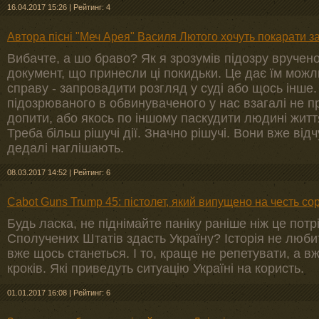
16.04.2017 15:26
|
Рейтинг: 4
Автора пісні "Меч Арея" Василя Лютого хочуть покарати за
Вибачте, а шо браво? Як я зрозумів підозру вручено
документ, що принесли ці покидьки. Це дає їм мож
справу - запровадити розгляд у суді або щось інше
підозрюваного в обвинуваченого у нас взагалі не п
допити, або якось по іншому паскудити людині житт
Треба більш рішучі дії. Значно рішучі. Вони вже від
дедалі наглішають.
08.03.2017 14:52
|
Рейтинг: 6
Cabot Guns Trump 45: пістолет, який випущено на честь с
Будь ласка, не піднімайте паніку раніше ніж це пот
Сполучених Штатів здасть Україну? Історія не любит
вже щось станеться. І то, краще не репетувати, а в
кроків. Які приведуть ситуацію Україні на користь.
01.01.2017 16:08
|
Рейтинг: 6