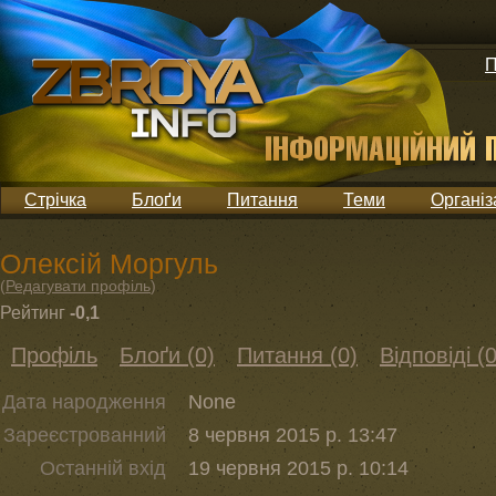
П
Стрічка
Блоґи
Питання
Теми
Організ
Олексій Моргуль
(
Редагувати профіль
)
Рейтинг
-0,1
Профіль
Блоґи (0)
Питання (0)
Відповіді (0
Дата народження
None
Зареєстрованний
8 червня 2015 р. 13:47
Останній вхід
19 червня 2015 р. 10:14