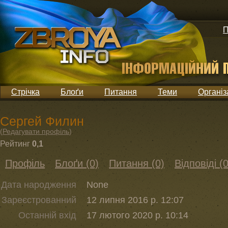
П
Стрічка
Блоґи
Питання
Теми
Організ
Сергей Филин
(
Редагувати профіль
)
Рейтинг
0,1
Профіль
Блоґи (0)
Питання (0)
Відповіді (0
Дата народження
None
Зареєстрованний
12 липня 2016 р. 12:07
Останній вхід
17 лютого 2020 р. 10:14