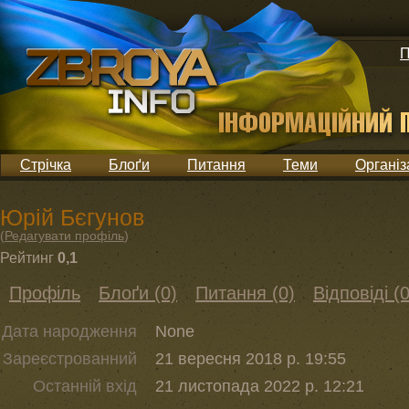
П
Стрічка
Блоґи
Питання
Теми
Організ
Юрій Бєгунов
(
Редагувати профіль
)
Рейтинг
0,1
Профіль
Блоґи (0)
Питання (0)
Відповіді (0
Дата народження
None
Зареєстрованний
21 вересня 2018 р. 19:55
Останній вхід
21 листопада 2022 р. 12:21