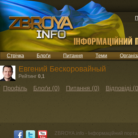
П
Стрічка
Блоґи
Питання
Теми
Організ
Евгений Бескоровайный
Рейтинг
0,1
Профіль
Блоґи (0)
Питання (0)
Відповіді (0
ZBROYA.info - Інформаційний портал