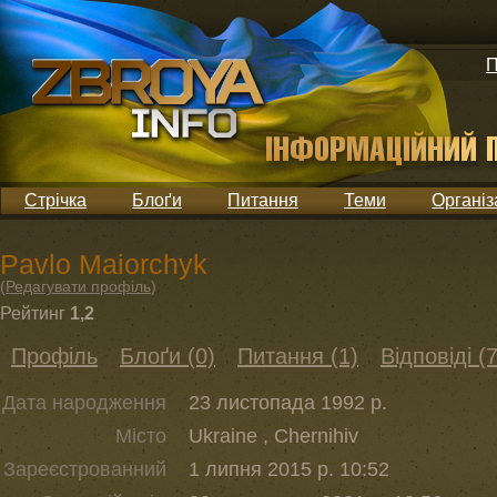
П
Стрічка
Блоґи
Питання
Теми
Організ
Pavlo Maiorchyk
(
Редагувати профіль
)
Рейтинг
1,2
Профіль
Блоґи (0)
Питання (1)
Відповіді (7
Дата народження
23 листопада 1992 р.
Місто
Ukraine , Chernihiv
Зареєстрованний
1 липня 2015 р. 10:52