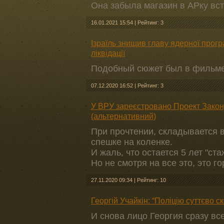
Она забыла магазин в АРку вс
16.01.2021 15:54
|
Рейтинг: 3
Ізраїль знищив главу ядерної прог
ліквідації
Подобный сюжет был в фильме 
07.12.2020 16:52
|
Рейтинг: 3
У ВРУ зареєстровано Проект Закон
(альтернативний)
При прочтении, складывается в
спешке на коленке.
И жаль, что остается 5 лет "ст
Но не смотря на все это, это 
27.11.2020 09:34
|
Рейтинг: 10
Георгій Учайкін: “Поліцію суттєво 
И снова лицо Георгия сразу все