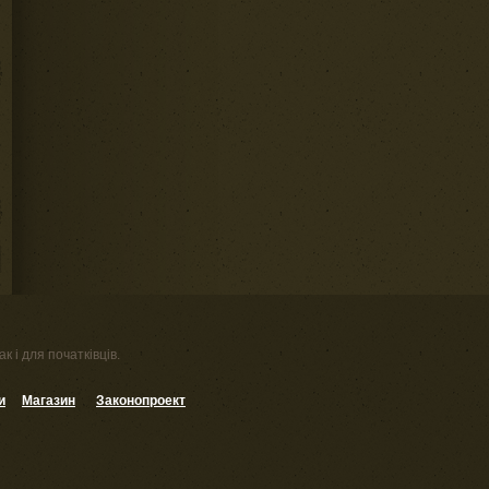
к і для початківців.
и
Магазин
Законопроект