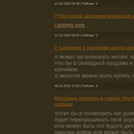
13.10.2020 09:38
|
Рейтинг: 0
У Росії водій застрелив винуватця а
i.pinimg.com
13.10.2020 09:25
|
Рейтинг: 2
У Запоріжжі в торговому центрі чо
А может организовать митинг за
Что бы в свободной продаже и
кончиком.
А молотки можно было купить 
06.10.2020 12:55
|
Рейтинг: 5
Массовые протесты в городе: Инстр
свободу
Хотел бы я посмотреть как до
будет перепрошивать свой роут
Или может быть это будете дел
парочки домов или может быть