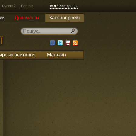
Русский
English
Вхід / Реєстрація
ки
Допомогти
Законопроект
ярські рейтинги
Магазин