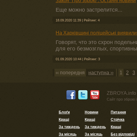
Закон “Про зброю”. Останні новини
Еще можно застрелится...
18.09.2020 11:39
|
Рейтинг: 4
На Харківщині поліцейські виявили
Говорят, что это схрон подель
для его безмозглых, спортивны
01.09.2020 10:44
|
Рейтинг: 3
‹‹ попередня
наступна ››
1
2
3
ZBROYA.info 
Сайт про зброю і 
Блоґи
Новини
Питання
Кращі
Кращі
Стрічка
За тиждень
За тиждень
Кращі
За місяць
За місяць
Без відповіді