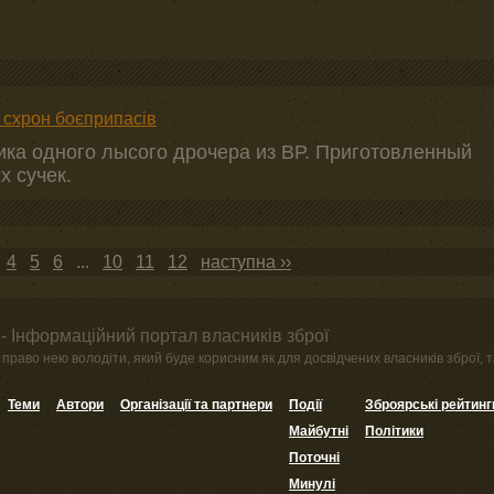
 схрон боєприпасів
ника одного лысого дрочера из ВР. Приготовленный
х сучек.
4
5
6
...
10
11
12
наступна ››
- Інформаційний портал власників зброї
право нею володіти, який буде корисним як для досвідчених власників зброї, та
Теми
Автори
Організації та партнери
Події
Зброярські рейтинг
Майбутні
Політики
Поточні
Минулі