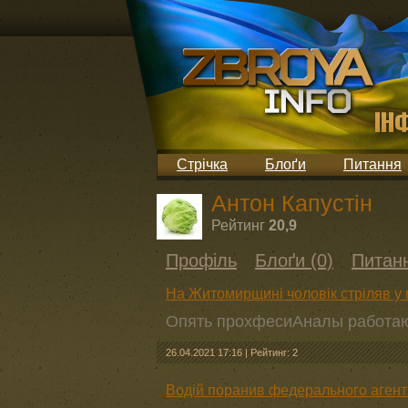
Стрічка
Блоґи
Питання
Антон Капустін
Рейтинг
20,9
Профіль
Блоґи (0)
Питанн
На Житомирщині чоловік стріляв у 
Опять прохфесиАналы работа
26.04.2021 17:16
|
Рейтинг: 2
Водій поранив федерального агента