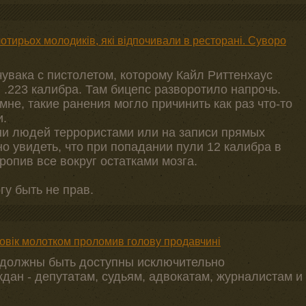
отирьох молодиків, які відпочивали в ресторані. Суворо
увака с пистолетом, которому Кайл Риттенхаус
и .223 калибра. Там бицепс разворотило напрочь.
мне, такие ранения могло причинить как раз что-то
и.
зни людей террористами или на записи прямых
о увидеть, что при попадании пули 12 калибра в
кропив все вокруг остатками мозга.
гу быть не прав.
ловік молотком проломив голову продавчині
 должны быть доступны исключительно
дан - депутатам, судьям, адвокатам, журналистам и