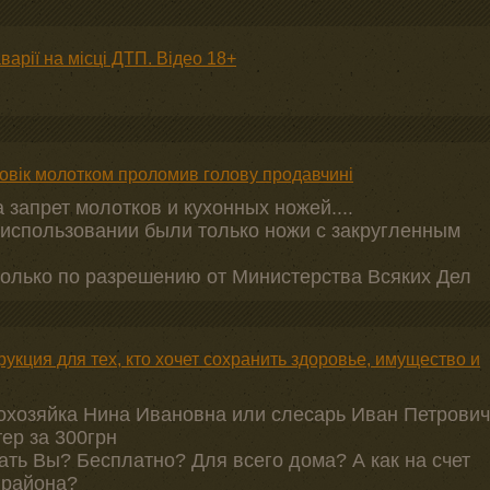
варії на місці ДТП. Відео 18+
ловік молотком проломив голову продавчині
 запрет молотков и кухонных ножей....
 использовании были только ножи с закругленным
только по разрешению от Министерства Всяких Дел
укция для тех, кто хочет сохранить здоровье, имущество и
мохозяйка Нина Ивановна или слесарь Иван Петрович
ер за 300грн
ать Вы? Бесплатно? Для всего дома? А как на счет
 района?