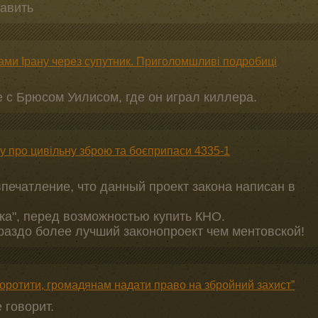
тавить
рами Ірану через супутник. Приголомшливі подробиці
с Брюсом Уилисом, где он играл киллера.
у про цивільну зброю та боєприпаси 4335-1
печатление, что данный проект закона написан в
ажа", перед возможностью купить КНО.
гораздо более лучший законопроект чем ментовской!
скоротити, громадянам надати право на збройний захист”
 говорит.