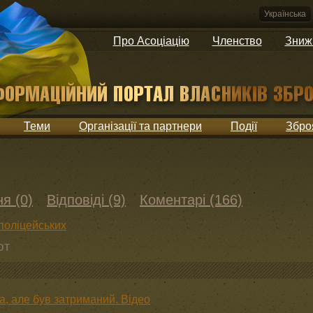
Українська
Про Асоціацію
Членство
Зниж
Теми
Організації та партнери
Події
Збро
я (0)
Відповіді (9)
Коментарі (166)
поліцейських
ют
, але був затриманий. Відео