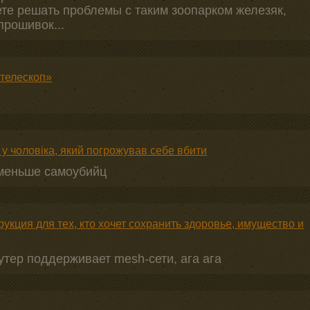
ете решать проблемы с таким зоопарком железяк,
прошивок...
 телескоп»
 у чоловіка, який погрожував себе вбити
 меньше самоубийц
укция для тех, кто хочет сохранить здоровье, имущество и
утер поддерживает mesh-сети, ага ага