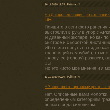
16.11.2020 11:55
|
Рейтинг: 2
На Дніпропетровщині розстріляли ч
18+!
Поищите в сети фото ранения ч
выстрелил в руку в упор с АРк
Я диванный эксперд, но как по 
быстрое и с короткой дистанци
Ибо если глянуть на видео ка
трансляций самоубийц, то можн
голову, ее (голову) разносит, о
ЗЫ
Но это чисто мое мнения и я мо
11.11.2020 09:10
|
Рейтинг: 0
У Запоріжжі в торговому центрі чо
Нет. Описанные вами молотки,
определенным категориям граж
всякого рода силовикам.