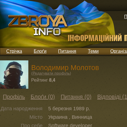
П
Стрічка
Блоґи
Питання
Теми
Організ
Володимир Молотов
(
Редагувати профіль
)
Рейтинг
8,4
Профіль
Блоґи (0)
Питання (0)
Відповіді (1
Дата народження
5 березня 1989 р.
Місто
Украина , Винница
Про себе
Software developer