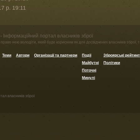
7 р. 19:11
- Інформаційний портал власників зброї
право нею володіти, який буде корисним як для досвідчених власників зброї, та
Теми
Автори
Організації та партнери
Події
Зброярські рейтинг
Майбутні
Політики
Поточні
Минулі
тал власників зброї