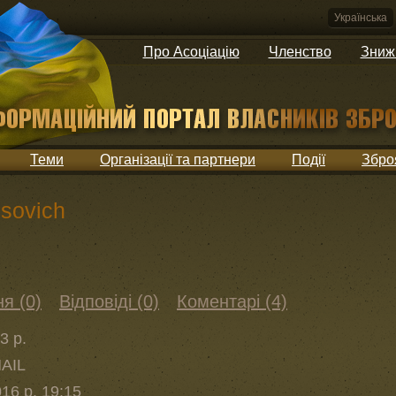
Українська
Про Асоціацію
Членство
Зниж
Теми
Організації та партнери
Події
Збро
isovich
я (0)
Відповіді (0)
Коментарі (4)
3 р.
MAIL
16 р. 19:15