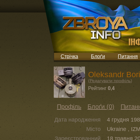
Стрічка
Блоґи
Питання
Oleksandr Bor
(
Редагувати профіль
)
Рейтинг
0,4
Профіль
Блоґи (0)
Питанн
Дата народження
4 грудня 198
Місто
Ukraine , IZ
Зареєстрованний
18 травня 20