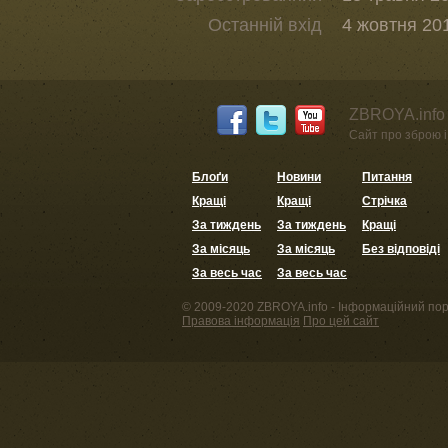
Останній вхід
4 жовтня 201
ZBROYA.info 
Сайт про зброю і 
Блоґи
Новини
Питання
Кращі
Кращі
Стрічка
За тиждень
За тиждень
Кращі
За місяць
За місяць
Без відповіді
За весь час
За весь час
© 2009-2020 ZBROYA.info - Інформаційний пор
Правова інформація
Про цей сайт