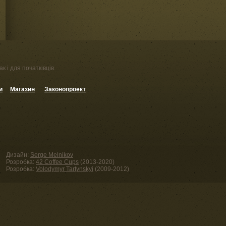
к і для початківців.
и
Магазин
Законопроект
Дизайн:
Serge Melnikov
Розробка:
42 Coffee Cups
(2013-2020)
Розробка:
Volodymyr Tartynskyi
(2009-2012)