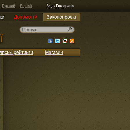
Русский
English
Вхід / Реєстрація
ки
Допомогти
Законопроект
ярські рейтинги
Магазин