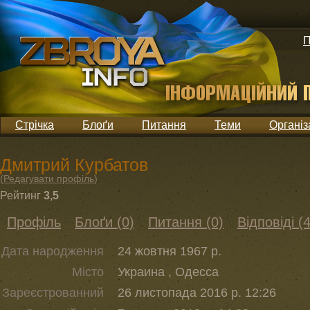
П
Стрічка
Блоґи
Питання
Теми
Організ
Дмитрий Курбатов
(
Редагувати профіль
)
Рейтинг
3,5
Профіль
Блоґи (0)
Питання (0)
Відповіді (4
Дата народження
24 жовтня 1967 р.
Місто
Украина , Одесса
Зареєстрованний
26 листопада 2016 р. 12:26