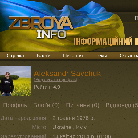
П
Стрічка
Блоґи
Питання
Теми
Організ
Aleksandr Savchuk
(
Редагувати профіль
)
Рейтинг
4,9
Профіль
Блоґи (0)
Питання (0)
Відповіді (5
Дата народження
2 травня 1976 р.
Місто
Ukraine , Kyiv
Зареєстрованний
14 квітня 2014 р. 01:06