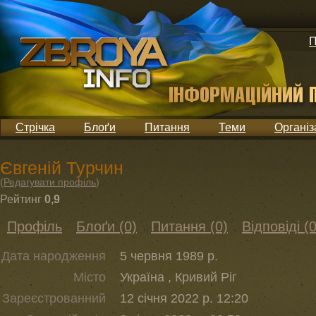
П
Стрічка
Блоґи
Питання
Теми
Організ
Євгеній Турчин
(
Редагувати профіль
)
Рейтинг
0,9
Профіль
Блоґи (0)
Питання (0)
Відповіді (0
Дата народження
5 червня 1989 р.
Місто
Україна , Кривий Ріг
Зареєстрованний
12 січня 2022 р. 12:20