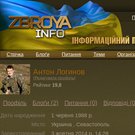
П
Стрічка
Блоґи
Питання
Теми
Організ
Антон Логинов
(
Редагувати профіль
)
Рейтинг
19,8
Профіль
Блоґи (2)
Питання (0)
Відповіді (0
Дата народження
1 червня 1988 р.
Місто
Украина , Севастополь
Зареєстрованний
3 жовтня 2014 р. 14:28