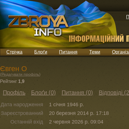
П
Стрічка
Блоґи
Питання
Теми
Організ
Євген О
(
Редагувати профіль
)
Рейтинг
1,9
Профіль
Блоґи (0)
Питання (0)
Відповіді (2
Дата народження
1 січня 1946 р.
Зареєстрованний
20 березня 2014 р. 17:18
Останній вхід
2 червня 2026 р. 09:04