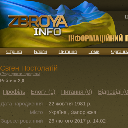
П
Стрічка
Блоґи
Питання
Теми
Організ
Євген Постолатій
(
Редагувати профіль
)
Рейтинг
2,0
Профіль
Блоґи (1)
Питання (0)
Відповіді (0
Дата народження
22 жовтня 1981 р.
Місто
Україна , Запоріжжя
Зареєстрованний
26 лютого 2017 р. 14:02