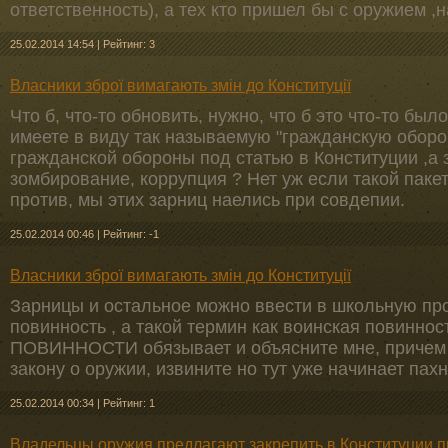
ответственность), а тех кто пришел бы с оружием ,
25.02.2014 14:54
|
Рейтинг: 3
Власники зброї вимагають змін до Конституції
Что б, что-то обновить, нужно, что б это что-то был
имеете в виду так называемую "гражданскую оборон
гражданской обороны под статью в Конституции ,а 
зомбирование, коррупция ? Нет уж если такой пакет
против, мы этих зарниц наелись при совдепии.
25.02.2014 00:46
|
Рейтинг: -1
Власники зброї вимагають змін до Конституції
Зарницы и остальное можно ввести в школьную про
повинность , а такой термин как воинская повиннос
ПОВИННОСТИ обязывает и объясните мне, причем т
закону о оружии, извините но тут уже начинает пахну
25.02.2014 00:34
|
Рейтинг: 1
Владельцы оружия предлагают закрепить в Конституции 