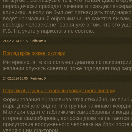
не шугает. Соглашусь с тем, что нельзя давать ор
периодически проходят лечение в психдиспансерах
клиниках, а если он был лет пятнадцать тому нарк
ведет нормальный образ жизни, не кажется ли вам,
свободы человека не говоря уже о том, что это ущ
P.S. На учете у нарколога не состою.
24.02.2014 19:15
|
Рейтинг: 0
Погляд крізь рожеві окуляри
Интересно, а те кто получил диагноз по психиатрии
желании служить советам, тоже подпадает под зап
24.02.2014 18:05
|
Рейтинг: 0
Перелік об’єднань з охорони громадського порядку
Формирования образовываются стихийно, но прибыв
пары дней уже видно, что группы начинают координ
Милиция ездит с табличками самообороны и когда 
стороне самообороны, вопросы даже не пытаются за
присутствие вооруженного человека на блок-пост
уверяющим фактором.