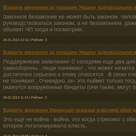
Відкрите звернення до громадян України, відповідальних в
Законное беззаконие не может быть законом. Чело
руководствоваться законом, а не беззаконием, даже
объявят ЧП тогда и посмотрим.
26.01.2014 22:12
|
Рейтинг: 0
Відкрите звернення до громадян України, відповідальних в
Поддерживаю заявление! С соседями еще два дня т
самообороны , люди понимают , что может начатся 
достаточно серьезно к этому относятся . В свою оч
не понимает . Очевидно, он- это поймет только тогд
окажутся вооруженные бандиты (они также, могут б
26.01.2014 11:14
|
Рейтинг: 2
Відкрите звернення Української асоціації власників зброї д
Это еще не война - война, это когда стреляют с обеи
которое легализировала власть.