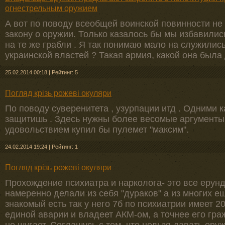
огнестрельным оружием
А вот по поводу всеобщей воинской повинности не с
закону о оружии. Только казалось бы мы избавились 
на те же грабли . Я так понимаю мало на служились 
украинской властей ? Такая армия, какой она была д
25.02.2014 00:18
|
Рейтинг: 5
Погляд крізь рожеві окуляри
По поводу суверенитета , узурпации итд . Одними 
защитишь . Здесь нужны более весомые аргументы 
удовольствием купил бы пулемет "максим".
24.02.2014 19:24
|
Рейтинг: 1
Погляд крізь рожеві окуляри
Прохождение психиатра и нарколога- это все ерунд
намеренно делали из себя "дураков" а из многих е
знакомый есть так у него 7б по психиатрии имеет 2
единой аварии и владеет АКМ-ом, а точнее его гра