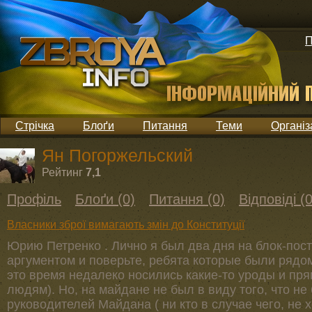
П
Стрічка
Блоґи
Питання
Теми
Організ
Ян Погоржельский
Рейтинг
7,1
Профіль
Блоґи (0)
Питання (0)
Відповіді (0
Власники зброї вимагають змін до Конституції
Юрию Петренко . Лично я был два дня на блок-пост
аргументом и поверьте, ребята которые были рядом
это время недалеко носились какие-то уроды и пр
людям). Но, на майдане не был в виду того, что н
руководителей Майдана ( ни кто в случае чего, не 