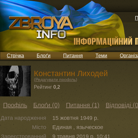
П
Стрічка
Блоґи
Питання
Теми
Організ
Константин Лиходей
(
Редагувати профіль
)
Рейтинг
0,2
Профіль
Блоґи (0)
Питання (1)
Відповіді (0
Дата народження
15 жовтня 1949 р.
Місто
Единая , языческое
Зареєстрованний
9 травня 2019 р. 10:41