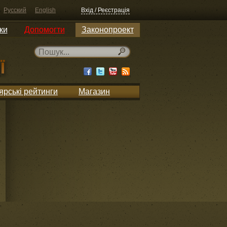
Русский
English
Вхід / Реєстрація
ки
Допомогти
Законопроект
ярські рейтинги
Магазин