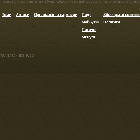
право нею володіти, який буде корисним як для досвідчених власників зброї, та
Теми
Автори
Організації та партнери
Події
Зброярські рейтинг
Майбутні
Політики
Поточні
Минулі
тал власників зброї