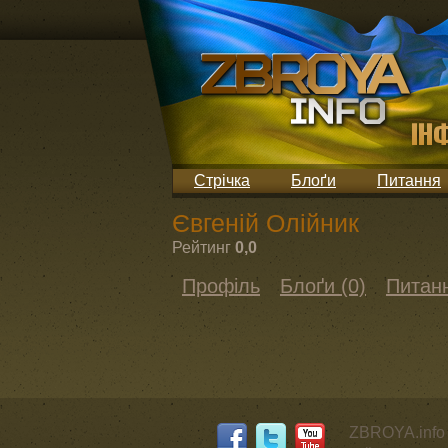
Стрічка
Блоґи
Питання
Євгеній Олійник
Рейтинг
0,0
Профіль
Блоґи (0)
Питанн
ZBROYA.info 