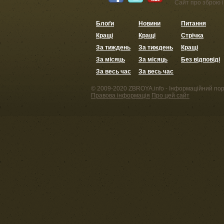
Сайт про зброю і 
Блоґи
Новини
Питання
Кращі
Кращі
Стрічка
За тиждень
За тиждень
Кращі
За місяць
За місяць
Без відповіді
За весь час
За весь час
© 2009-2020 ZBROYA.info - Інформаційний пор
Правова інформація
Про цей сайт