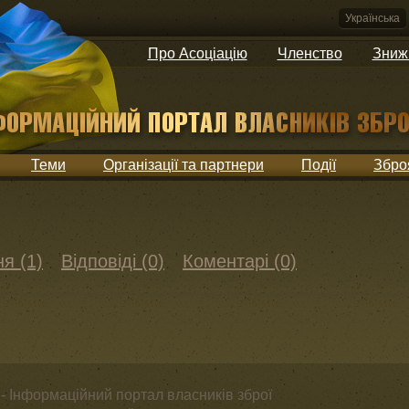
Українська
Про Асоціацію
Членство
Зниж
Теми
Організації та партнери
Події
Збро
я (1)
Відповіді (0)
Коментарі (0)
- Інформаційний портал власників зброї