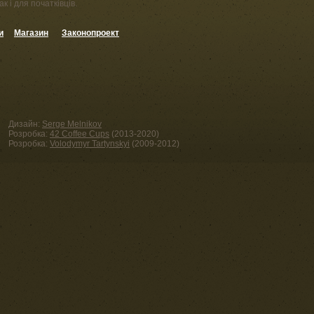
к і для початківців.
и
Магазин
Законопроект
Дизайн:
Serge Melnikov
Розробка:
42 Coffee Cups
(2013-2020)
Розробка:
Volodymyr Tartynskyi
(2009-2012)