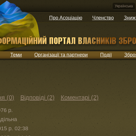
Українська
Про Асоціацію
Членство
Зниж
Теми
Організації та партнери
Події
Збро
я (0)
Відповіді (2)
Коментарі (2)
76 р.
здільна
15 р. 02:38