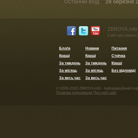
Останній вхід
28 березня 2
ZBROYA.info 
Сайт про зброю і 
Блоґи
Новини
Питання
Кращі
Кращі
Стрічка
За тиждень
За тиждень
Кращі
За місяць
За місяць
Без відповіді
За весь час
За весь час
© 2009-2020 ZBROYA.info - Інформаційний пор
Правова інформація
Про цей сайт