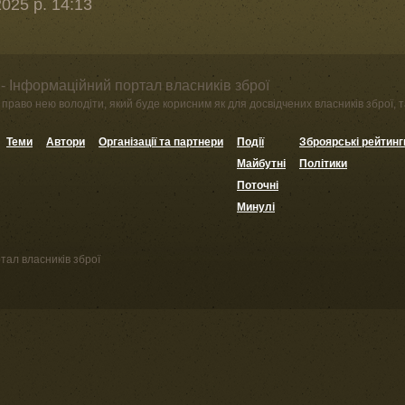
025 р. 14:13
- Інформаційний портал власників зброї
право нею володіти, який буде корисним як для досвідчених власників зброї, та
Теми
Автори
Організації та партнери
Події
Зброярські рейтинг
Майбутні
Політики
Поточні
Минулі
тал власників зброї