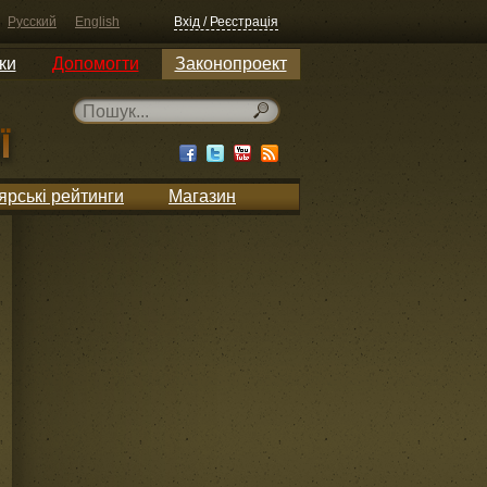
Русский
English
Вхід / Реєстрація
ки
Допомогти
Законопроект
ярські рейтинги
Магазин