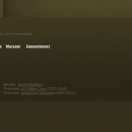
к і для початківців.
и
Магазин
Законопроект
Дизайн:
Serge Melnikov
Розробка:
42 Coffee Cups
(2013-2020)
Розробка:
Volodymyr Tartynskyi
(2009-2012)