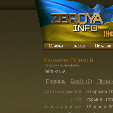
Стрічка
Блоґи
Питання
Бєланов Олексій
(
Редагувати профіль
)
Рейтинг
0,9
Профіль
Блоґи (0)
Питанн
Дата народження
6 березня 19
Місто
Україна , Ро
Зареєстрованний
12 червня 20