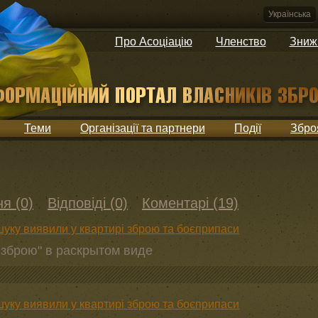
Українська
Про Асоціацію
Членство
Зниж
Теми
Організації та партнери
Події
Збро
я (0)
Відповіді (0)
Коментарі (19)
шуку виявили у квартирі зброю та боєприпаси
 зброю" в раскрытом виде
шуку виявили у квартирі зброю та боєприпаси