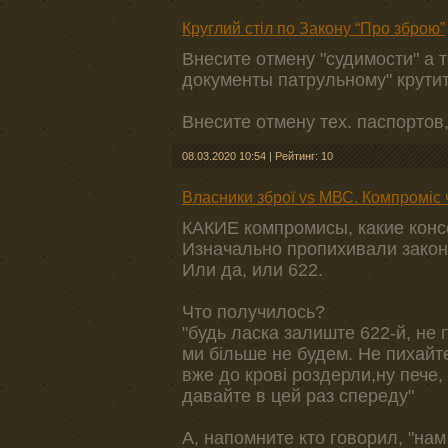
Круглий стіл по Закону “Про зброю”
Внесите отмену "судимости" а 
документы патрульному" крутит
Внесите отмену тех. паспортов
08.03.2020 10:54
|
Рейтинг: 10
Власники зброї vs МВС. Компроміс 
КАКИЕ компромисы, какие конс
Изначально пропихивали закон
Или да, или 622.
Что получилось?
"будь ласка залиште 622-й, не 
ми більше не будем. Не пихайте
вже до крові роздерли,ну пече,
давайте в цей раз спереду"
А, напомните кто говорил, "нам