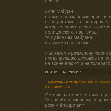
сейчас?
Если Майдан
с теми "побажаннями переглян
и "патриотами" - азово-яроше
которые сдают "своих" - как "цэ
полицейского, нац гвард.
то лучше без Майдана,
и другими способами.
Например я размолочу "своих ж
предупреждаю дурачков на пере
на войне воюют, а не толераст
01.03.2020 11:13
|
Рейтинг: 2
Зауваження та пропозиції до проект
Оновлюється
Смотрю заголовки и тему в цел
"А давайте пожелаем, попросим 
режимні запреты"?