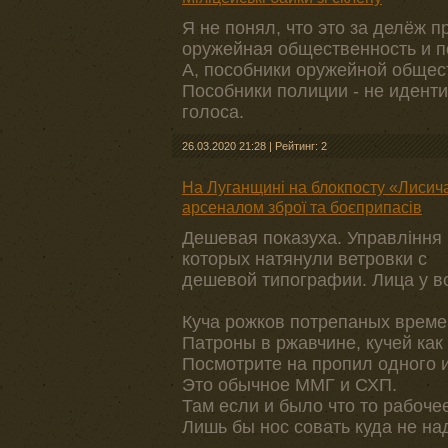
Я не понял, что это за делёж 
оружейная общественность и 
А, пособники оружейной общест
Пособники полиции - не иденти
голоса.
26.03.2020 21:28
|
Рейтинг: 2
На Луганщині на блокпосту «Лисич
арсеналом зброї та боєприпасів
Дешевая показуха. Управління 
которых натянули ветровки с
дешевой типографии. Лица у в
Куча рожков потрепаных време
Патроны в ржавчине, кучей как 
Посмотрите на пропил одного и
Это обычное ММГ и СХП.
Там если и было что то рабоче
Лишь бы нос совать куда не на