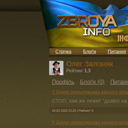
Стрічка
Блоґи
Питання
Олег Залізняк
Рейтинг
1,3
Профіль
Блоґи (0)
Питанн
У Дніпрі оперативники карного роз
СТОП. там же лежит "дозвіл на
26.03.2020 23:25
|
Рейтинг: 6
У Дніпрі оперативники карного роз