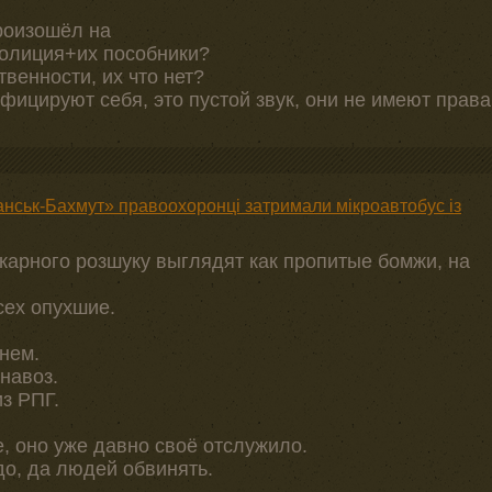
произошёл на
полиция+их пособники?
венности, их что нет?
фицируют себя, это пустой звук, они не имеют права
анськ-Бахмут» правоохоронці затримали мікроавтобус із
карного розшуку выглядят как пропитые бомжи, на
сех опухшие.
нем.
навоз.
з РПГ.
е, оно уже давно своё отслужило.
до, да людей обвинять.