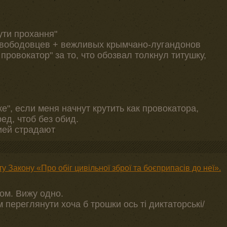
ути прохання"
-свободовцев + вежливых крымчано-лугандонов
 провокатор" за то, что обозвал толкнул титушку,
е", если меня начнут крутить как провокатора,
д, чтоб без обид.
ией страдают
у Закону «Про обіг цивільної зброї та боєприпасів до неї».
ом. Вижу одно.
переглянути хоча б трошки ось ті диктаторськi/