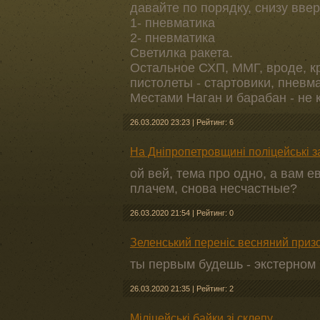
давайте по порядку, снизу вве
1- пневматика
2- пневматика
Светилка ракета.
Остальное СХП, ММГ, вроде, к
пистолеты - стартовики, пневма
Местами Наган и барабан - не 
26.03.2020 23:23
|
Рейтинг: 6
На Дніпропетровщині поліцейські 
ой вей, тема про одно, а вам 
плачем, снова несчастные?
26.03.2020 21:54
|
Рейтинг: 0
Зеленський переніс весняний призо
ты первым будешь - экстерном
26.03.2020 21:35
|
Рейтинг: 2
Міліцейські байки зі склепу