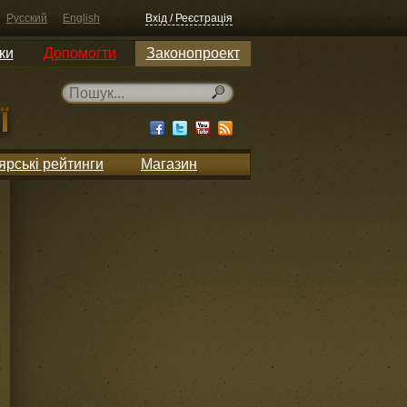
Русский
English
Вхід / Реєстрація
ки
Допомогти
Законопроект
ярські рейтинги
Магазин