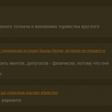
авного толкача и виновника торжества круглого
: подлинная история банды Келли, которую не покажут в
рить ментов, депутатов - физически, потому что они
н.
, що планував масове вбивство
. варианте