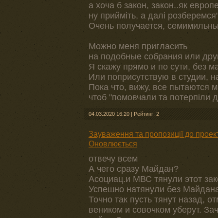
а хоча б закон, закон..як европ
ну прийміть, а далі розберемся"
Очень получается, семимильн
Можно меня пригласить
на подобные собрания или дру
Я скажу прямо и по сути, без ма
Или поприсутствую в студии, 
Пока что, вижу, все пытаются
чтоб "помовчали та потерпіли д
04.03.2020 16:20
|
Рейтинг: 2
Зауваження та пропозиції до проект
Оновлюється
отвечу всем
А чего сразу Майдан?
Асоциац.и МВС тянули этот за
Успешно натянули без Майдана
Точно так пусть тянут назад, о
веником и совочком уберут. За