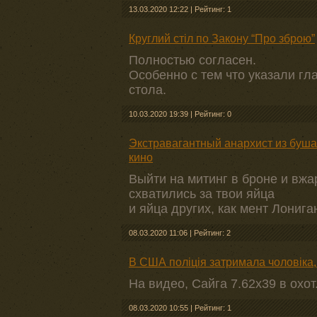
13.03.2020 12:22
|
Рейтинг: 1
Круглий стіл по Закону “Про зброю”
Полностью согласен.
Особенно с тем что указали гл
стола.
10.03.2020 19:39
|
Рейтинг: 0
Экстравагантный анархист из буша
кино
Выйти на митинг в броне и вжа
схватились за твои яйца
и яйца других, как мент Лонига
08.03.2020 11:06
|
Рейтинг: 2
В США поліція затримала чоловіка
На видео, Сайга 7.62х39 в охот
08.03.2020 10:55
|
Рейтинг: 1