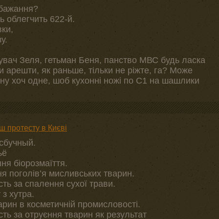
обажання?
ь облегчить 622-й.
ки,
у.
увач Зеля, гетьман Беня, панство МВС будь ласка
 арешти, як раньше, тільки не ріжте, га? Може
 ну хоч одне, шоб кухонні ножі по С1 на шашлики
ш протесту в Києві
сбучный.
ьё
ння біорозмаїття.
ння поголів’я мисливських тварин.
сть за спалення сухої трави.
 з хутра.
арин в косметичній промисловості.
сть за отруєння тварин як результат