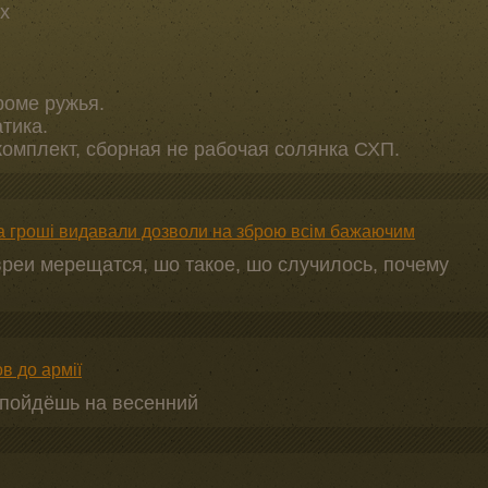
рх
роме ружья.
тика.
комплект, сборная не рабочая солянка СХП.
за гроші видавали дозволи на зброю всім бажаючим
евреи мерещатся, шо такое, шо случилось, почему
в до армії
 пойдёшь на весенний