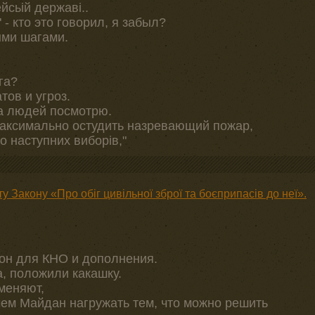
ейсьій державі..
 - кто это говорил, я забыл?
ыми шагами.
га?
тов и угроз.
на людей посмотрю.
 максимально остудить назревающий пожар,
о наступних виборів,"
у Закону «Про обіг цивільної зброї та боєприпасів до неї».
кон для КНО и дополнения.
, положили какашку.
тменяют,
чем Майдан нагружать тем, что можно решить