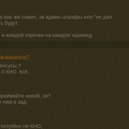
то вас же самих, за админ.штрафы или "не дал
ь будут.
, и каждой корочки на каждую единицу.
чи консенсус?
енсусы.?
 о КНО, всё.
приймайте новий, ок?
 нам в зад,
 потрібно не КНО,