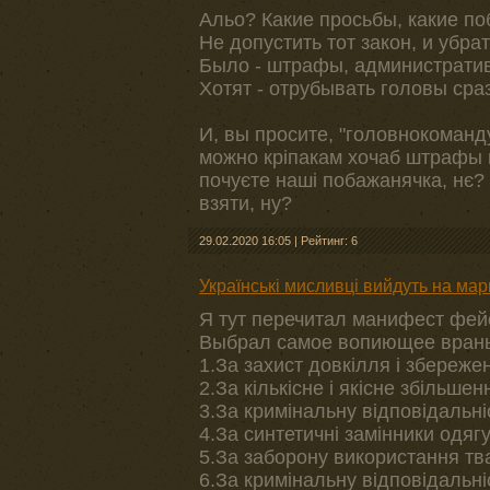
Альо? Какие просьбы, какие п
Не допустить тот закон, и убрат
Было - штрафы, административ
Хотят - отрубывать головы сраз
И, вы просите, "головнокоманд
можно кріпакам хочаб штрафы и
почуєте наші побажанячка, нє?
взяти, ну?
29.02.2020 16:05
|
Рейтинг: 6
Українські мисливці вийдуть на мар
Я тут перечитал манифест фей
Выбрал самое вопиющее вран
1.За захист довкілля і збереже
2.За кількісне і якісне збільше
3.За кримінальну відповідальні
4.За синтетичні замінники одягу
5.За заборону використання тв
6.За кримінальну відповідальні