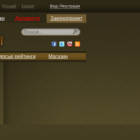
Русский
English
Вхід / Реєстрація
ки
Допомогти
Законопроект
ярські рейтинги
Магазин