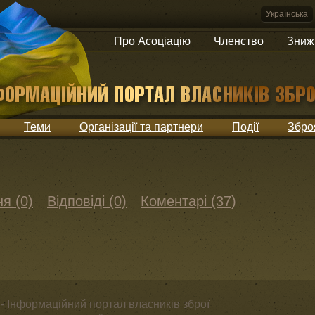
Українська
Про Асоціацію
Членство
Зниж
Теми
Організації та партнери
Події
Збро
я (0)
Відповіді (0)
Коментарі (37)
- Інформаційний портал власників зброї