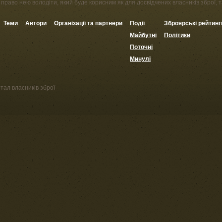
право нею володіти, який буде корисним як для досвідчених власників зброї, та
Теми
Автори
Організації та партнери
Події
Зброярські рейтинг
Майбутні
Політики
Поточні
Минулі
тал власників зброї