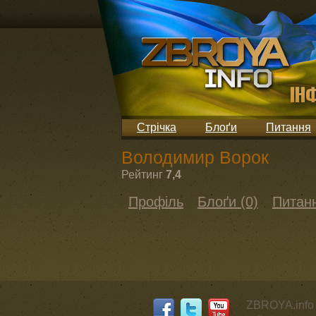
Стрічка
Блоґи
Питання
Володимир Ворок
Рейтинг
7,4
Профіль
Блоґи (0)
Питанн
ZBROYA.info 