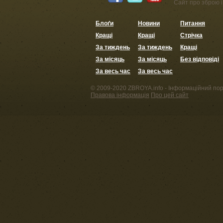
Сайт про зброю і 
Блоґи
Новини
Питання
Кращі
Кращі
Стрічка
За тиждень
За тиждень
Кращі
За місяць
За місяць
Без відповіді
За весь час
За весь час
© 2009-2020 ZBROYA.info - Інформаційний пор
Правова інформація
Про цей сайт