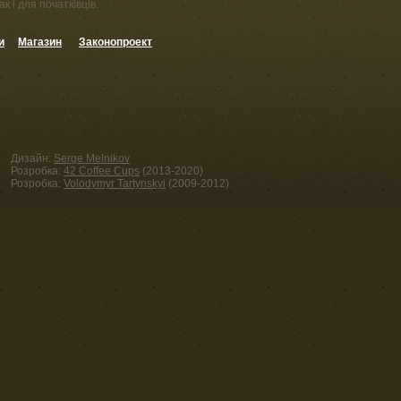
к і для початківців.
и
Магазин
Законопроект
Дизайн:
Serge Melnikov
Розробка:
42 Coffee Cups
(2013-2020)
Розробка:
Volodymyr Tartynskyi
(2009-2012)