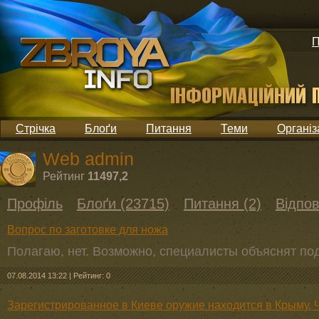
П
Стрічка
Блоґи
Питання
Теми
Організ
Web admin
Рейтинг
11497,2
Профіль
Блоґи (23715)
Питання (2)
Відпов
Вопрос по заготовке для ножа
Полагаю, нет. Возможно, специалисты объяснят по
07.08.2014 13:22
|
Рейтинг: 0
Зарегистрированное в Киеве оружие находится в Крыму. 