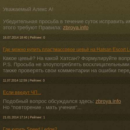
Уважаемый Алекс А!
Убедительная просьба в течение суток исправить 
этого требуют Правила:
zbroya.info
16.07.2014 18:40
|
Рейтинг: 0
Где можно купить пластмассовое цевьё на Hatsan Escort L
Какое цевьё? На какой Хатсан? Формулируйте вопр
P.S. Просьба не злоупотреблять восклицательными
также проверять свои комментарии на ошибки пере
11.07.2014 12:59
|
Рейтинг: 0
Если введут ЧП...
Подобный вопрос обсуждался здесь:
zbroya.info
Но "повторение - мать учения"...
21.01.2014 17:14
|
Рейтинг: 1
Где купить Speed Ledge?