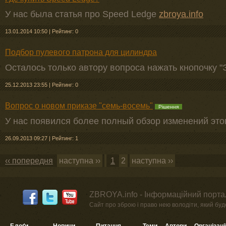
У нас была статья про Speed Ledge
zbroya.info
13.01.2014 10:50
|
Рейтинг: 0
Подбор пулевого патрона для цилиндра
Осталось только автору вопроса нажать кнопочку "
25.12.2013 23:55
|
Рейтинг: 0
Вопрос о новом приказе "семь-восемь"
Рішення
У нас появился более полный обзор изменений это
26.09.2013 09:27
|
Рейтинг: 1
‹‹ попередня
наступна ››
1
2
наступна ››
ZBROYA.info - Інформаційний портал
Сайт про зброю і право нею володіти, який буде 