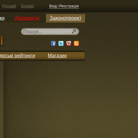
Русский
English
Вхід / Реєстрація
ки
Допомогти
Законопроект
ярські рейтинги
Магазин