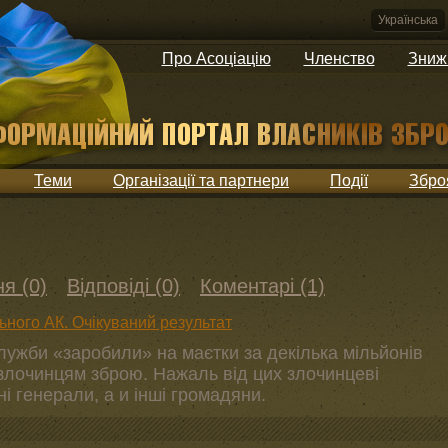
Українська
Про Асоціацію
Членство
Зниж
Теми
Організації та партнери
Події
Збро
я (0)
Відповіді (0)
Коментарі (1)
ного АК. Очікуваний результат
служби «заробили» на маєтки за декілька мільйонів
 злочинцям зброю. Нажаль від цих злочинцеві
і генерали, а и інші громадяни.