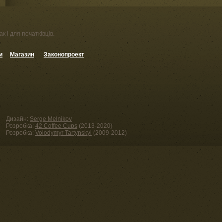
к і для початківців.
и
Магазин
Законопроект
Дизайн:
Serge Melnikov
Розробка:
42 Coffee Cups
(2013-2020)
Розробка:
Volodymyr Tartynskyi
(2009-2012)