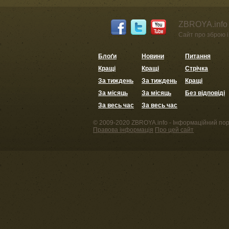
ZBROYA.info 
Сайт про зброю і 
Блоґи
Новини
Питання
Кращі
Кращі
Стрічка
За тиждень
За тиждень
Кращі
За місяць
За місяць
Без відповіді
За весь час
За весь час
© 2009-2020 ZBROYA.info - Інформаційний пор
Правова інформація
Про цей сайт