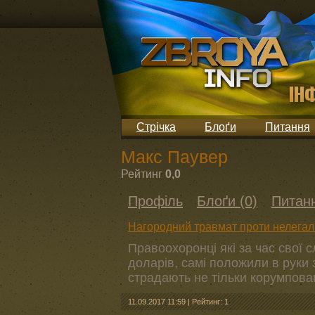
Стрічка
Блоґи
Питання
Макс Паувер
Рейтинг
0,0
Профіль
Блоґи (0)
Питанн
Нагородний травмат проти нелегаль
Правоохоронці які за час свої 
доларів, самі положили в руки
страдають не тільки корумпован
11.09.2017 11:59
|
Рейтинг: 1