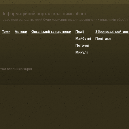
- Інформаційний портал власників зброї
право нею володіти, який буде корисним як для досвідчених власників зброї, та
Теми
Автори
Організації та партнери
Події
Зброярські рейтинг
Майбутні
Політики
Поточні
Минулі
тал власників зброї