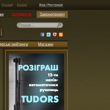
Русский
English
Вхід / Реєстрація
ки
Допомогти
Законопроект
ярські рейтинги
Магазин