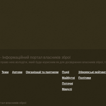
- Інформаційний портал власників зброї
право нею володіти, який буде корисним як для досвідчених власників зброї, та
Теми
Автори
Організації та партнери
Події
Зброярські рейтинг
Майбутні
Політики
Поточні
Минулі
тал власників зброї