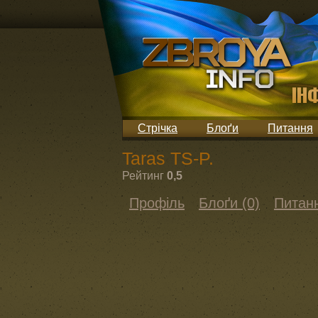
Стрічка
Блоґи
Питання
Taras TS-P.
Рейтинг
0,5
Профіль
Блоґи (0)
Питанн