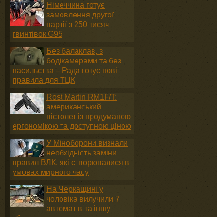
Німеччина готує
замовлення другої
партії з 250 тисяч
гвинтівок G95
Без балаклав, з
бодікамерами та без
насильства – Рада готує нові
правила для ТЦК
Rost Martin RM1F/T:
американський
пістолет із продуманою
ергономікою та доступною ціною
У Міноборони визнали
необхідність заміни
правил ВЛК, які створювалися в
умовах мирного часу
На Черкащині у
чоловіка вилучили 7
автоматів та іншу