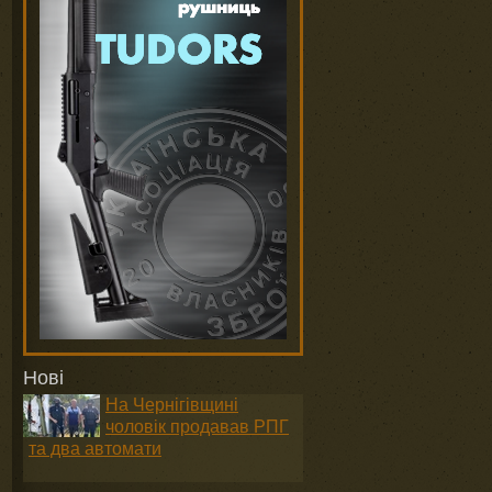
Нові
На Чернігівщині
чоловік продавав РПГ
та два автомати