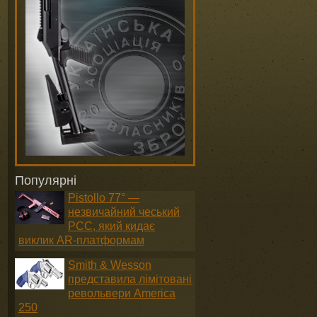
Популярні
Pistollo 77° —
незвичайний чеський
PCC, який кидає
виклик AR-платформам
Smith & Wesson
представила лімітовані
револьвери America
250