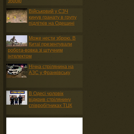
зброю
Військовий у СЗЧ
кинув гранату в групу
підлітків на Одещині
Може нести зброю. В
Китаї презентували
робота-вовка зі штучним
інтелектом
Нічна стрілянина на
АЗС у Франківську
В Одесі чоловік
відкрив стрілянину
співробітниках ТЦК