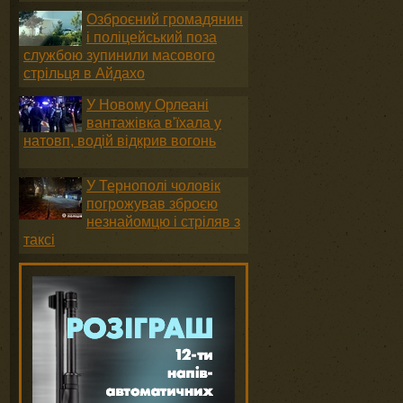
Озброєний громадянин
і поліцейський поза
службою зупинили масового
стрільця в Айдахо
У Новому Орлеані
вантажівка в'їхала у
натовп, водій відкрив вогонь
У Тернополі чоловік
погрожував зброєю
незнайомцю і стріляв з
таксі