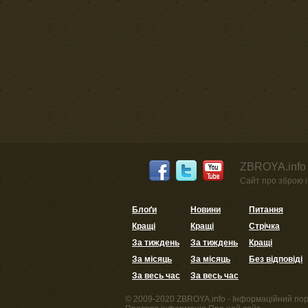
ZBROYA.info 
Сайт про зброю і 
Блоґи
Новини
Питання
Кращі
Кращі
Стрічка
За тиждень
За тиждень
Кращі
За місяць
За місяць
Без відповіді
За весь час
За весь час
© 2009-2020 ZBROYA.info - Інформаційний пор