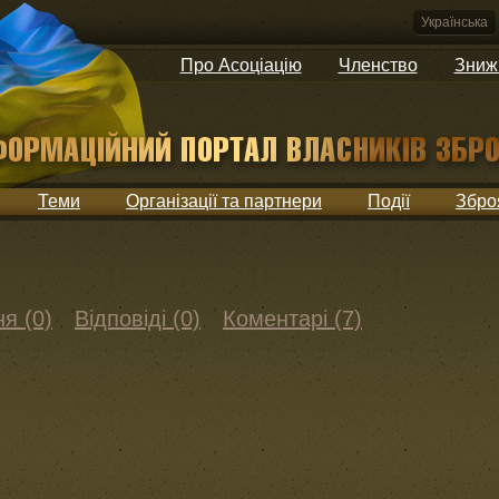
Українська
Про Асоціацію
Членство
Зниж
Теми
Організації та партнери
Події
Збро
я (0)
Відповіді (0)
Коментарі (7)