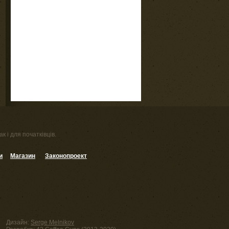
к і для початківців.
и
Магазин
Законопроект
Дизайн:
Serge Melnikov