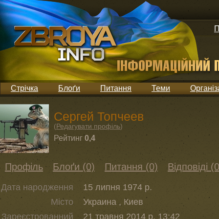
П
Стрічка
Блоґи
Питання
Теми
Організ
Сергей Топчеев
(
Редагувати профіль
)
Рейтинг
0,4
Профіль
Блоґи (0)
Питання (0)
Відповіді (0
Дата народження
15 липня 1974 р.
Місто
Украина , Киев
Зареєстрованний
21 травня 2014 р. 13:42