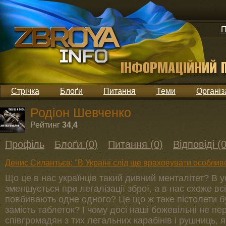
П
Стрічка
Блоґи
Питання
Теми
Організ
Родіон Шевченко
Рейтинг
34,4
Профіль
Блоґи (0)
Питання (0)
Відповіді (0
Денис Силантьєв: "В Україні слід ще враховувати особливо
Що це в нас українців такий дивний менталітет? В ус
зменшується при легалізації зброї, а в нас схоже вс
повбивають одне одного? Це що ж таке пістолети б
замість таблеток? І чому досі наші божевільні не п
співгромадян з тих легальних карабінів і рушниць, 