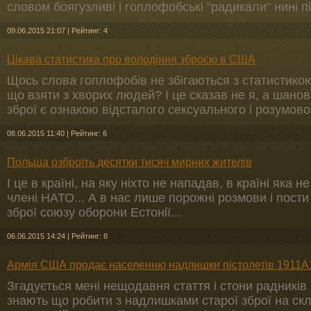
словом боягузливі і гоплофобські "радикали" нині пі
09.06.2015 21:07
|
Рейтинг: 4
Цікава статистика про володіння зброєю в США
Щось слова гоплофобів не збігаються з статистико
що взяти з хворих людей? І це сказав не я, а шано
зброї є ознакою відсталого сексуального і розумово
08.06.2015 11:40
|
Рейтинг: 6
Польща озброїть десятки тисяч мирних жителів
І це в країні, на яку ніхто не нападав, в країні яка н
члені НАТО... А в нас лише порожні розмови і пости 
зброї союзу оборони Естонії...
06.06.2015 14:24
|
Рейтинг: 8
Армія США продає населенню надлишки пістолетів 1911A
Згадується мені нещодавня стаття і стони радників
знають що робити з надлишками старої зброї на склад