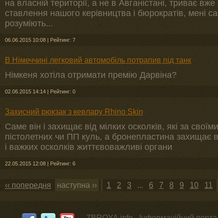
на власній території, а не в Авганістані, триває вже
ставлення нашого керівництва і бюрократів, мені сам
розуміють...
06.06.2015 10:08
|
Рейтинг: 7
В Німеччині легковий автомобіль потрапив під танк
Німкеня хотіла отримати премію Дарвіна?
02.06.2015 14:14
|
Рейтинг: 0
Захисний рюкзак з кевлару Rhino Skin
Саме він і захищає від мілких осколків, які за свої
пістолетних чи ПП куль, а бронепластина захищає в
і важких осколків життєвоважливі органи
22.05.2015 12:08
|
Рейтинг: 6
‹‹ попередня
наступна ››
1
2
3
...
6
7
8
9
10
11
ZBROYA.info - Інформаційний портал