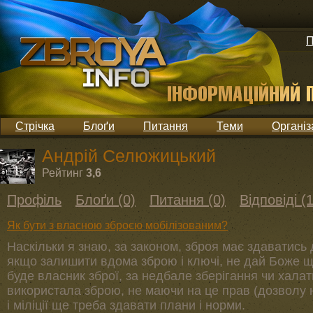
П
Стрічка
Блоґи
Питання
Теми
Організ
Андрій Селюжицький
Рейтинг
3,6
Профіль
Блоґи (0)
Питання (0)
Відповіді (1
Як бути з власною зброєю мобілізованим?
Наскільки я знаю, за законом, зброя має здаватись 
якщо залишити вдома зброю і ключі, не дай Боже 
буде власник зброї, за недбале зберігання чи халатн
використала зброю, не маючи на це прав (дозволу 
і міліції ще треба здавати плани і норми.