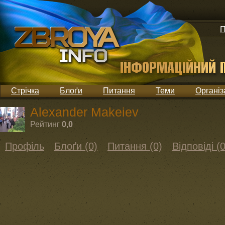
П
Стрічка
Блоґи
Питання
Теми
Організ
Alexander Makeiev
Рейтинг
0,0
Профіль
Блоґи (0)
Питання (0)
Відповіді (0