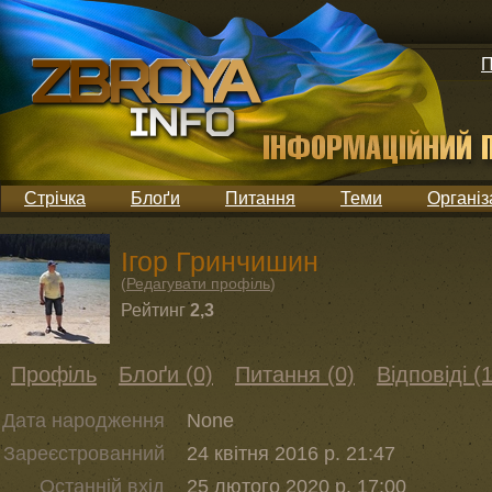
П
Стрічка
Блоґи
Питання
Теми
Організ
Ігор Гринчишин
(
Редагувати профіль
)
Рейтинг
2,3
Профіль
Блоґи (0)
Питання (0)
Відповіді (1
Дата народження
None
Зареєстрованний
24 квітня 2016 р. 21:47
Останній вхід
25 лютого 2020 р. 17:00