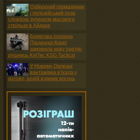
Озброєний громадянин
і поліцейський поза
службою зупинили масового
стрільця в Айдахо
Берегова охорона
Південної Кореї
замовила нову партію
рушниць KelTec KSG Tactical
У Новому Орлеані
вантажівка в'їхала у
натовп, водій відкрив вогонь