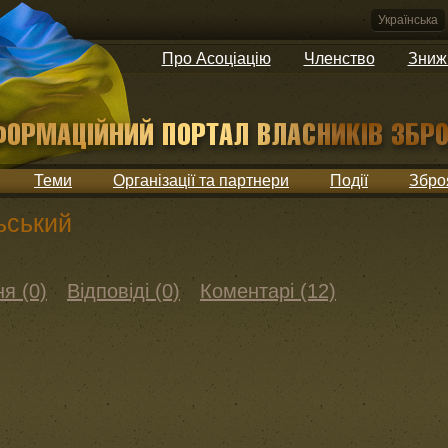
Українська
Про Асоціацію
Членство
Зниж
Теми
Організації та партнери
Події
Збро
ьський
я (0)
Відповіді (0)
Коментарі (12)