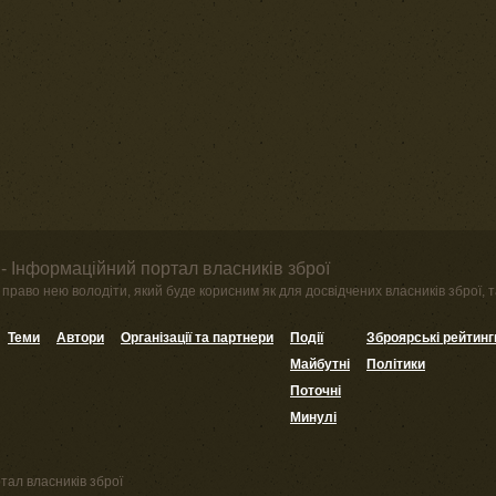
- Інформаційний портал власників зброї
право нею володіти, який буде корисним як для досвідчених власників зброї, та
Теми
Автори
Організації та партнери
Події
Зброярські рейтинг
Майбутні
Політики
Поточні
Минулі
тал власників зброї