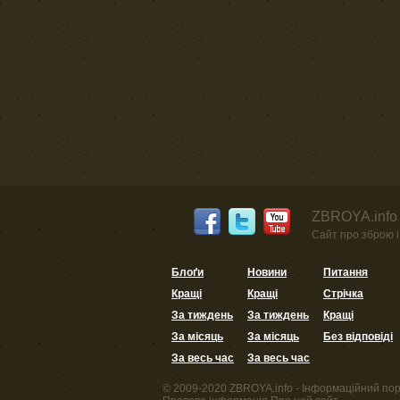
ZBROYA.info 
Сайт про зброю і 
Блоґи
Новини
Питання
Кращі
Кращі
Стрічка
За тиждень
За тиждень
Кращі
За місяць
За місяць
Без відповіді
За весь час
За весь час
© 2009-2020 ZBROYA.info - Інформаційний пор