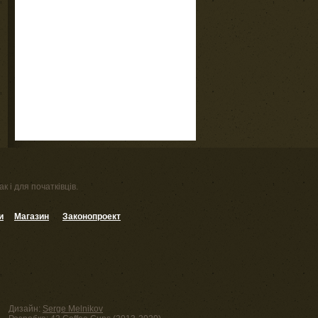
к і для початківців.
и
Магазин
Законопроект
Дизайн:
Serge Melnikov