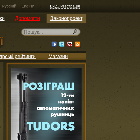
Русский
English
Вхід / Реєстрація
ки
Допомогти
Законопроект
ярські рейтинги
Магазин