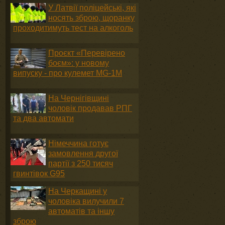
У Латвії поліцейські, які
носять зброю, щоранку
проходитимуть тест на алкоголь
Проєкт «Перевірено
боєм»: у новому
випуску - про кулемет MG-1М
На Чернігівщині
чоловік продавав РПГ
та два автомати
Німеччина готує
замовлення другої
партії з 250 тисяч
гвинтівок G95
На Черкащині у
чоловіка вилучили 7
автоматів та іншу
зброю