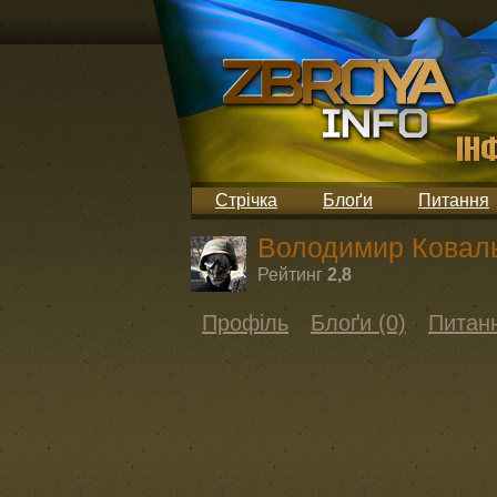
Стрічка
Блоґи
Питання
Володимир Ковал
Рейтинг
2,8
Профіль
Блоґи (0)
Питанн