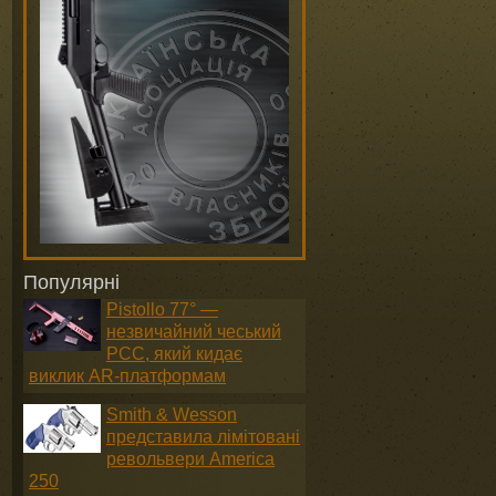
Популярні
Pistollo 77° —
незвичайний чеський
PCC, який кидає
виклик AR-платформам
Smith & Wesson
представила лімітовані
револьвери America
250