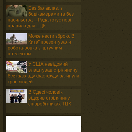
Без балаклав, з
бодікамерами та без
насильства – Рада готує нові
правила для ТЦК
Може нести зброю. В
Китаї презентували
робота-вовка зі штучним
інтелектом
У США невідомий
влаштував стрілянину
біля закладу фастфуду, загинули
троє людей
В Одесі чоловік
відкрив стрілянину
співробітниках ТЦК