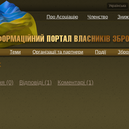
Українська
Про Асоціацію
Членство
Зниж
Теми
Організації та партнери
Події
Збро
k
я (0)
Відповіді (1)
Коментарі (1)