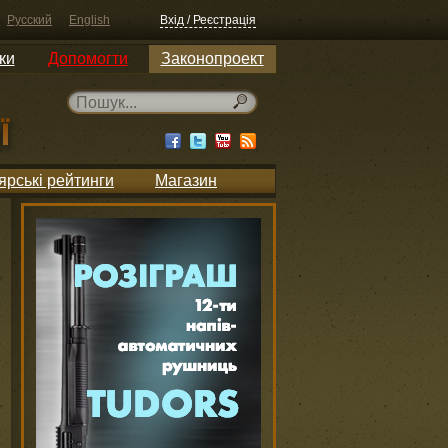
Русский
English
Вхід / Реєстрація
ки
Допомогти
Законопроект
ярські рейтинги
Магазин