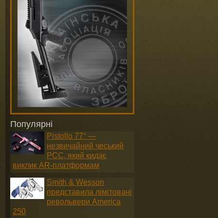
Популярні
Pistollo 77° —
незвичайний чеський
PCC, який кидає
виклик AR-платформам
Smith & Wesson
представила лімітовані
револьвери America
250