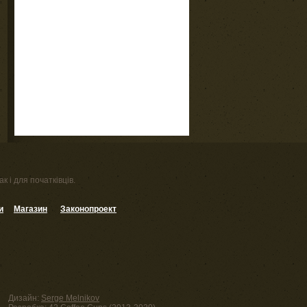
к і для початківців.
и
Магазин
Законопроект
Дизайн:
Serge Melnikov