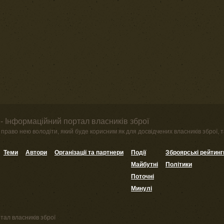
- Інформаційний портал власників зброї
право нею володіти, який буде корисним як для досвідчених власників зброї, та
Теми
Автори
Організації та партнери
Події
Зброярські рейтинг
Майбутні
Політики
Поточні
Минулі
тал власників зброї