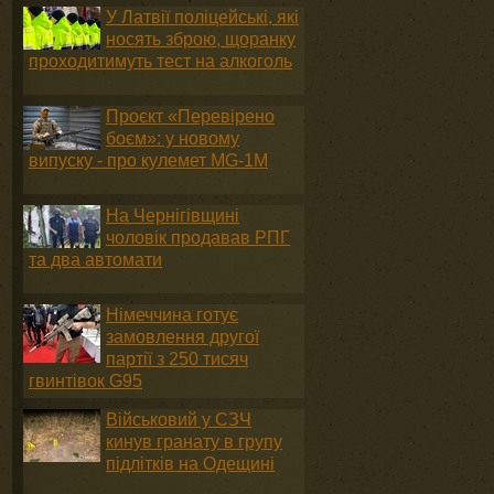
У Латвії поліцейські, які
носять зброю, щоранку
проходитимуть тест на алкоголь
Проєкт «Перевірено
боєм»: у новому
випуску - про кулемет MG-1М
На Чернігівщині
чоловік продавав РПГ
та два автомати
Німеччина готує
замовлення другої
партії з 250 тисяч
гвинтівок G95
Військовий у СЗЧ
кинув гранату в групу
підлітків на Одещині