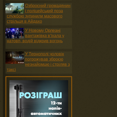
Озброєний громадянин
і поліцейський поза
службою зупинили масового
стрільця в Айдахо
У Новому Орлеані
вантажівка в'їхала у
натовп, водій відкрив вогонь
У Тернополі чоловік
погрожував зброєю
незнайомцю і стріляв з
таксі