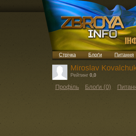
Стрічка
Блоґи
Питання
Miroslav Kovalchu
Рейтинг
0,0
Профіль
Блоґи (0)
Питанн