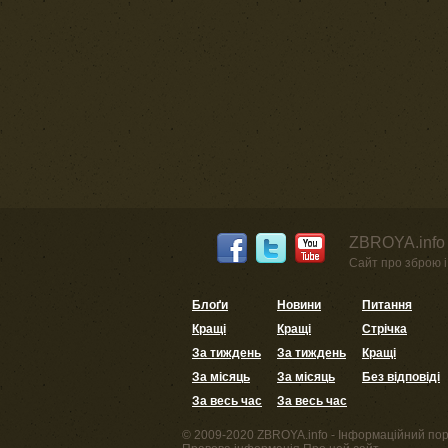
ZBROYA.info 
Сайт про зброю і 
Блоґи
Новини
Питання
Кращі
Кращі
Стрічка
За тиждень
За тиждень
Кращі
За місяць
За місяць
Без відповіді
За весь час
За весь час
© 2009-2020 ZBROYA.info - Інформаційний пор