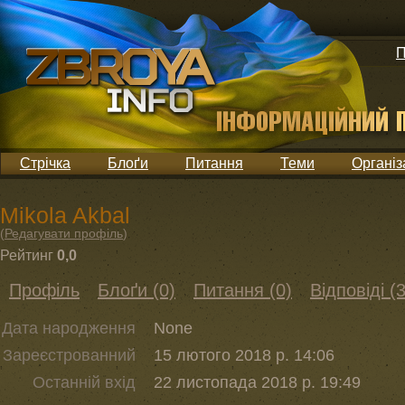
П
Стрічка
Блоґи
Питання
Теми
Організ
Mikola Akbal
(
Редагувати профіль
)
Рейтинг
0,0
Профіль
Блоґи (0)
Питання (0)
Відповіді (3
Дата народження
None
Зареєстрованний
15 лютого 2018 р. 14:06
Останній вхід
22 листопада 2018 р. 19:49