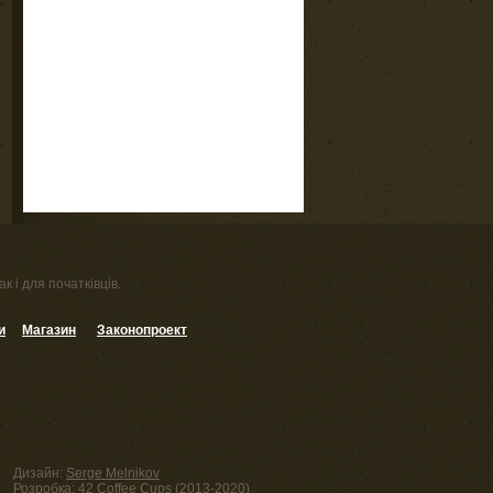
к і для початківців.
и
Магазин
Законопроект
Дизайн:
Serge Melnikov
Розробка:
42 Coffee Cups
(2013-2020)