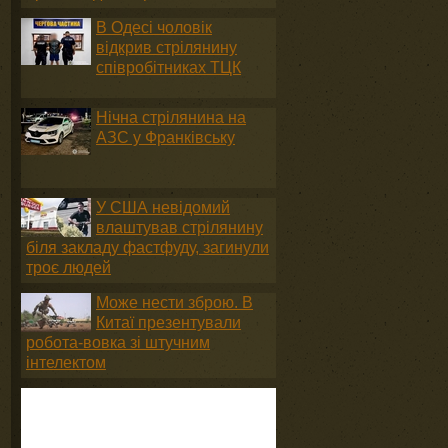
В Одесі чоловік
відкрив стрілянину
співробітниках ТЦК
Нічна стрілянина на
АЗС у Франківську
У США невідомий
влаштував стрілянину
біля закладу фастфуду, загинули
троє людей
Може нести зброю. В
Китаї презентували
робота-вовка зі штучним
інтелектом