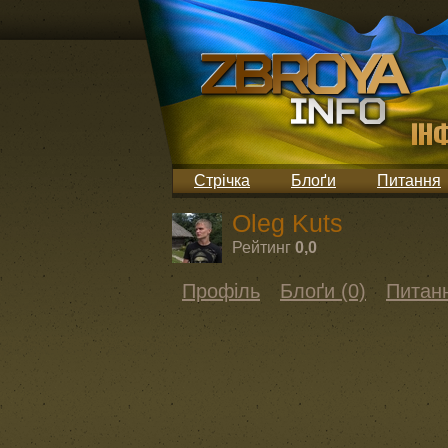
Стрічка
Блоґи
Питання
Oleg Kuts
Рейтинг
0,0
Профіль
Блоґи (0)
Питанн