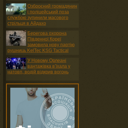
Озброєний громадянин
і поліцейський поза
службою зупинили масового
стрільця в Айдахо
Берегова охорона
Південної Кореї
замовила нову партію
рушниць KelTec KSG Tactical
У Новому Орлеані
вантажівка в'їхала у
натовп, водій відкрив вогонь