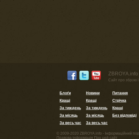
ZBROYA.info 
Сайт про зброю і 
Блоґи
Новини
Питання
Кращі
Кращі
Стрічка
За тиждень
За тиждень
Кращі
За місяць
За місяць
Без відповіді
За весь час
За весь час
© 2009-2020 ZBROYA.info - Інформаційний пор
Правова інформація
Про цей сайт