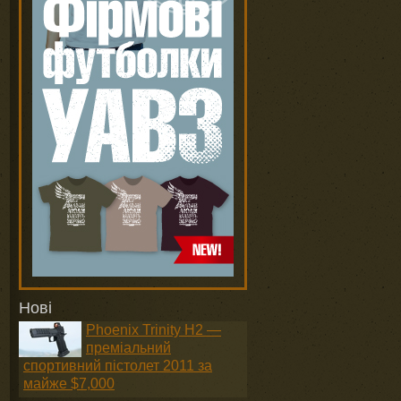
Нові
Phoenix Trinity H2 —
преміальний
спортивний пістолет 2011 за
майже $7,000