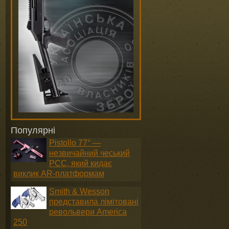
Популярні
Pistollo 77° —
незвичайний чеський
PCC, який кидає
виклик AR-платформам
Smith & Wesson
представила лімітовані
револьвери America
250