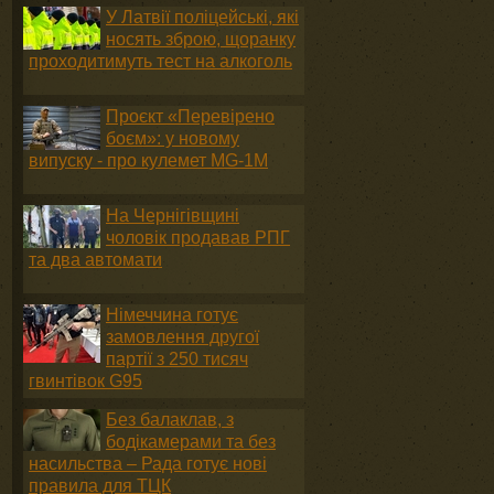
У Латвії поліцейські, які
носять зброю, щоранку
проходитимуть тест на алкоголь
Проєкт «Перевірено
боєм»: у новому
випуску - про кулемет MG-1М
На Чернігівщині
чоловік продавав РПГ
та два автомати
Німеччина готує
замовлення другої
партії з 250 тисяч
гвинтівок G95
Без балаклав, з
бодікамерами та без
насильства – Рада готує нові
правила для ТЦК