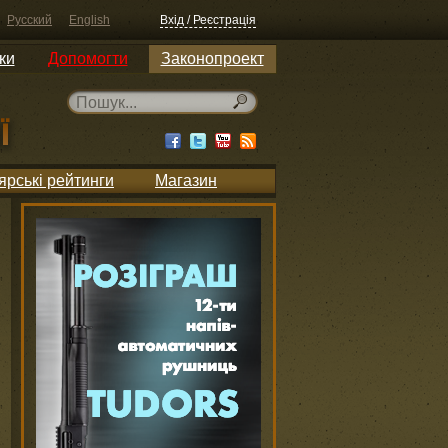
Русский
English
Вхід / Реєстрація
ки
Допомогти
Законопроект
ярські рейтинги
Магазин