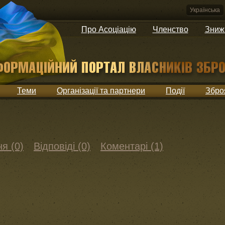
Українська
Про Асоціацію
Членство
Зниж
Теми
Організації та партнери
Події
Збро
я (0)
Відповіді (0)
Коментарі (1)