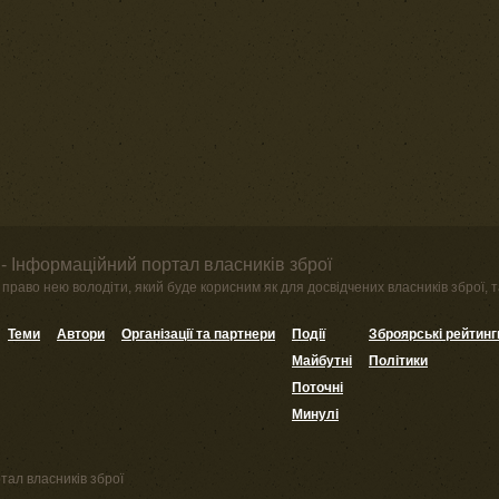
- Інформаційний портал власників зброї
право нею володіти, який буде корисним як для досвідчених власників зброї, та
Теми
Автори
Організації та партнери
Події
Зброярські рейтинг
Майбутні
Політики
Поточні
Минулі
тал власників зброї