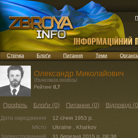
П
Стрічка
Блоґи
Питання
Теми
Організ
Олександр Миколайович
(
Редагувати профіль
)
Рейтинг
0,7
Профіль
Блоґи (0)
Питання (0)
Відповіді (0
Дата народження
12 січня 1953 р.
Місто
Ukraine , Kharkov
Зареєстрованний
31 березня 2015 р. 08:38