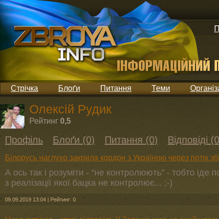
П
Стрічка
Блоґи
Питання
Теми
Організ
Олексій Рудик
Рейтинг
0,5
Профіль
Блоґи (0)
Питання (0)
Відповіді (0
Білорусь наглухо закрила кордон з Україною через потік зб
А ось так і розуміти - "не контролюють" - тобто іде 
з реалізації якої бацка не контролює... ;-)
09.09.2019 13:04
|
Рейтинг: 0