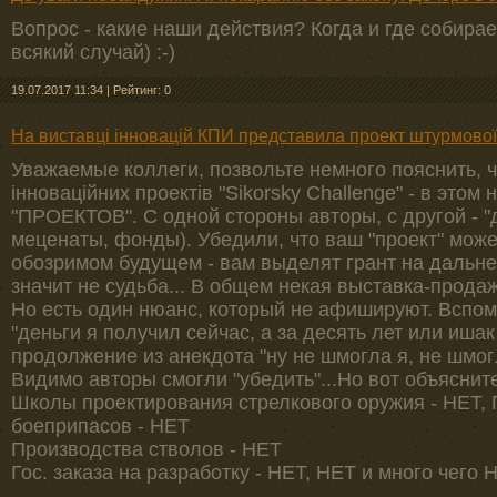
Вопрос - какие наши действия? Когда и где собираем
всякий случай) :-)
19.07.2017 11:34
|
Рейтинг: 0
На виставці інновацій КПИ представила проект штурмової
Уважаемые коллеги, позвольте немного пояснить, ч
інноваційних проектів "Sikorsky Challenge" - в это
"ПРОЕКТОВ". С одной стороны авторы, с другой - 
меценаты, фонды). Убедили, что ваш "проект" мож
обозримом будущем - вам выделят грант на дальне
значит не судьба... В общем некая выставка-прода
Но есть один нюанс, который не афишируют. Вспо
"деньги я получил сейчас, а за десять лет или ишак 
продолжение из анекдота "ну не шмогла я, не шмогл
Видимо авторы смогли "убедить"...Но вот объясните
Школы проектирования стрелкового оружия - НЕТ,
боеприпасов - НЕТ
Производства стволов - НЕТ
Гос. заказа на разработку - НЕТ, НЕТ и много чего Н