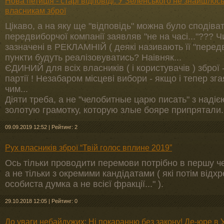
Нова петиція - старі відповіді. У Зеленського не знайшлось
власникам зброї
Цікаво, а на яку ще "відповідь" можна було сподіва
передвиборчої компанії заявляв "не на часі..."??? 
зазначені в РЕКЛАМНІЙ ( деякі називають її "передв
пункти будуть реалізовуватись? Наівняк...
ЄДИНИЙ для всіх власників ( і користувачів ) зброї 
партії ! Незабаром місцеві вибори - якщо і тепер зг
чим...
Діяти треба, а не "челобитные царю писать" з наді
золотую грамотку, которую злые бояре припрятали...
09.09.2019 12:52
|
Рейтинг: 2
Рух власників зброї “Твій голос вплине 2019”
Ось тільки проводити перемови потрібно в першу че
а не тільки з окремими кандідатами ( які потім відх
особиста думка а не всієї фракції..." ).
29.10.2018 12:05
|
Рейтинг: 0
До уваги небайдужих: Ні покаранню без закону! Де-юре в Ук