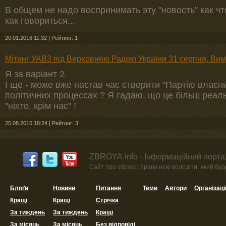
В общем не надо воспринимать эту "новость" как что-
как говориться...
20.01.2016 11:32
|
Рейтинг: 1
Мітинг УАВЗ під Верховною Радою України 31 серпня. Вим
Я за варіант 2.
І ще - може вже настав час створити "Партію власник
політичних процессах ? Я гадаю, що це більш реал
"ніхто, крім нас" !
25.08.2015 18:24
|
Рейтинг: 3
ZBROYA.info - Інформаційний портал
Сайт про зброю і право нею володіти, який буде 
Блоґи
Новини
Питання
Теми
Автори
Організаці
Кращі
Кращі
Стрічка
За тиждень
За тиждень
Кращі
За місяць
За місяць
Без відповіді