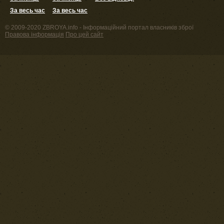
За весь час
За весь час
© 2009-2020 ZBROYA.info - Інформаційний портал власників зброї
Правова інформація
Про цей сайт