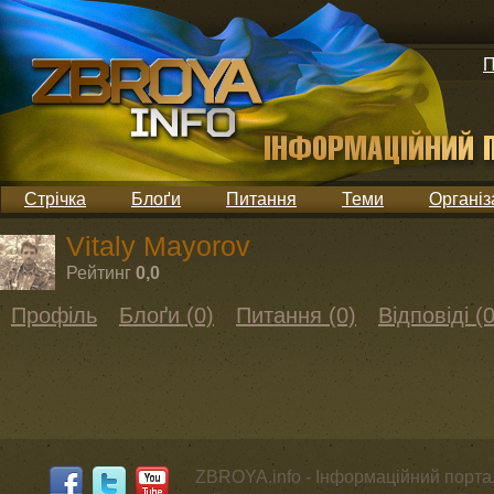
П
Стрічка
Блоґи
Питання
Теми
Організ
Vitaly Mayorov
Рейтинг
0,0
Профіль
Блоґи (0)
Питання (0)
Відповіді (0
ZBROYA.info - Інформаційний портал