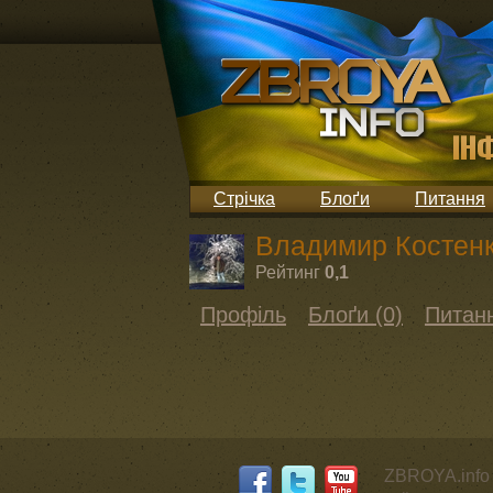
Стрічка
Блоґи
Питання
Владимир Костен
Рейтинг
0,1
Профіль
Блоґи (0)
Питанн
ZBROYA.info 