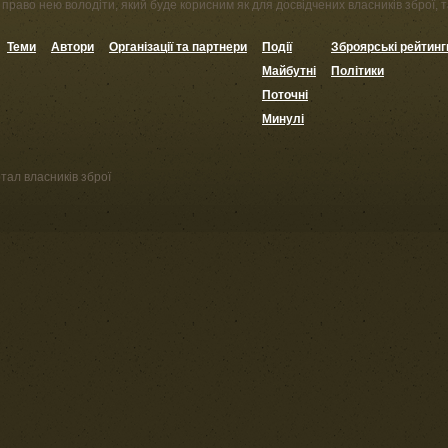
право нею володіти, який буде корисним як для досвідчених власників зброї, та
Теми
Автори
Організації та партнери
Події
Зброярські рейтинг
Майбутні
Політики
Поточні
Минулі
тал власників зброї