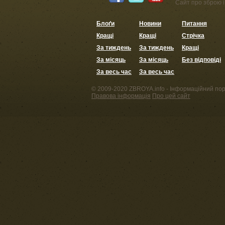
Сайт про зброю і 
Блоґи
Новини
Питання
Кращі
Кращі
Стрічка
За тиждень
За тиждень
Кращі
За місяць
За місяць
Без відповіді
За весь час
За весь час
© 2009-2020 ZBROYA.info - Інформаційний пор
Правова інформація
Про цей сайт