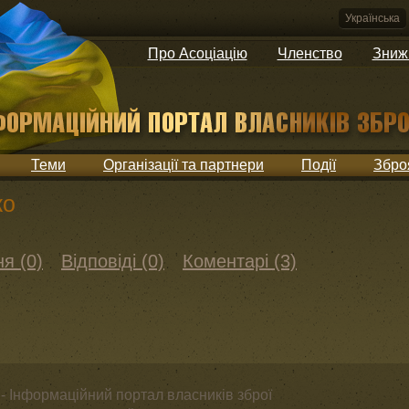
Українська
Про Асоціацію
Членство
Зниж
Теми
Організації та партнери
Події
Збро
ко
я (0)
Відповіді (0)
Коментарі (3)
- Інформаційний портал власників зброї