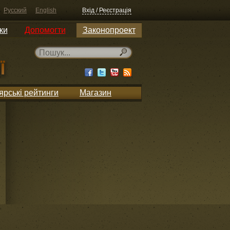
Русский
English
Вхід / Реєстрація
ки
Допомогти
Законопроект
ярські рейтинги
Магазин