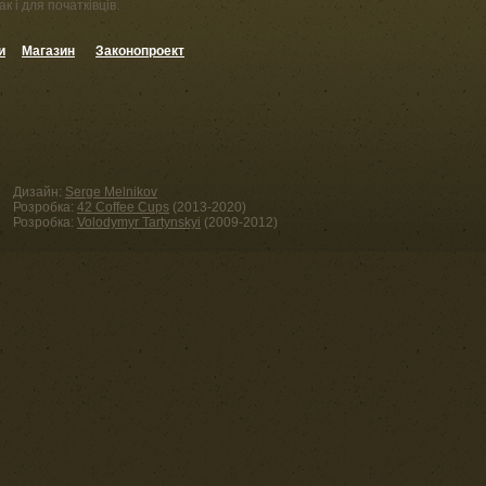
к і для початківців.
и
Магазин
Законопроект
Дизайн:
Serge Melnikov
Розробка:
42 Coffee Cups
(2013-2020)
Розробка:
Volodymyr Tartynskyi
(2009-2012)