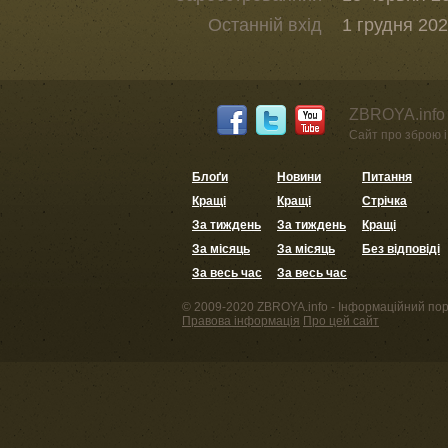
Останній вхід
1 грудня 202
ZBROYA.info 
Сайт про зброю і 
Блоґи
Новини
Питання
Кращі
Кращі
Стрічка
За тиждень
За тиждень
Кращі
За місяць
За місяць
Без відповіді
За весь час
За весь час
© 2009-2020 ZBROYA.info - Інформаційний пор
Правова інформація
Про цей сайт