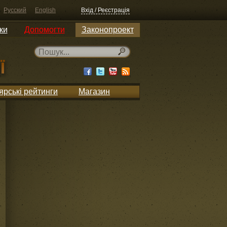
Русский
English
Вхід / Реєстрація
ки
Допомогти
Законопроект
ярські рейтинги
Магазин