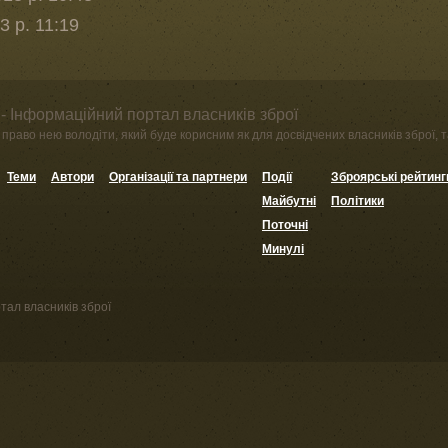
3 р. 11:19
- Інформаційний портал власників зброї
право нею володіти, який буде корисним як для досвідчених власників зброї, та
Теми
Автори
Організації та партнери
Події
Зброярські рейтинг
Майбутні
Політики
Поточні
Минулі
тал власників зброї