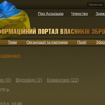
Українська
Про Асоціацію
Членство
Зниж
Теми
Організації та партнери
Події
Збро
кавенко
я (0)
Відповіді (2)
Коментарі (22)
70 р.
13 р. 10:48