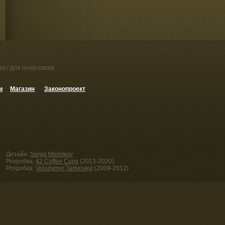
к і для початківців.
и
Магазин
Законопроект
Дизайн:
Serge Melnikov
Розробка:
42 Coffee Cups
(2013-2020)
Розробка:
Volodymyr Tartynskyi
(2009-2012)