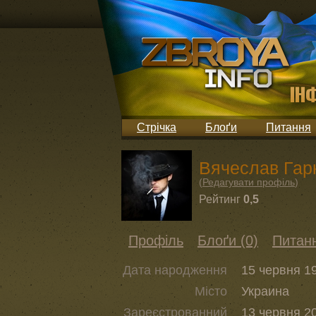
Стрічка
Блоґи
Питання
Вячеслав Гар
(
Редагувати профіль
)
Рейтинг
0,5
Профіль
Блоґи (0)
Питанн
Дата народження
15 червня 19
Місто
Украина
Зареєстрованний
13 червня 20